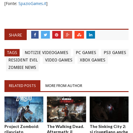
[Fonte:
SpazioGames.it
]
SHARE
TAGS
NOTIZIE VIDEOGAMES
PC GAMES
PS3 GAMES
RESIDENT EVIL
VIDEO GAMES
XBOX GAMES
ZOMBIE NEWS
RELATED POSTS
MORE FROM AUTHOR
Project Zomboid:
The Walking Dead.
The Sinking City 2:
rilasciato
Aftermath: il
si risvegliano anche