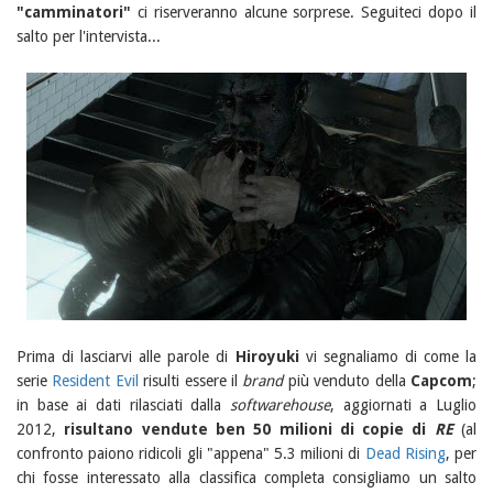
"camminatori"
ci riserveranno alcune sorprese. Seguiteci dopo il
salto per l'intervista...
Prima di lasciarvi alle parole di
Hiroyuki
vi segnaliamo di come la
serie
Resident Evil
risulti essere il
brand
più venduto della
Capcom
;
in base ai dati rilasciati dalla
softwarehouse
, aggiornati a Luglio
2012,
risultano vendute ben 50 milioni di copie di
RE
(al
confronto paiono ridicoli gli "appena" 5.3 milioni di
Dead Rising
, per
chi fosse interessato alla classifica completa consigliamo un salto