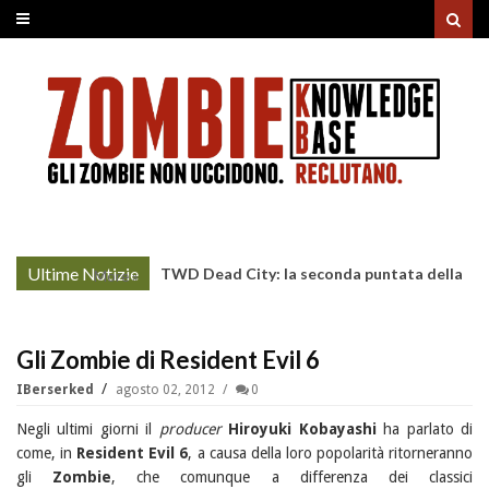
Ultime Notizie
TWD Dead City: la seconda puntata della
More »
Stagione 3 su Sky
Gli Zombie di Resident Evil 6
IBerserked
agosto 02, 2012
0
Negli ultimi giorni il
producer
Hiroyuki Kobayashi
ha parlato di
come, in
Resident Evil 6
, a causa della loro popolarità ritorneranno
gli
Zombie
, che comunque a differenza dei classici