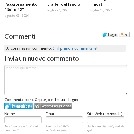
l'aggiornamento
trailer del lancio
i morti
"Build 42"
luglio 20, 2026
luglio 17, 2026
agosto 03, 2026
Commenti
Login
Ancora nessun commento.
Sii il primo a commentare!
Invia un nuovo commento
Commenta come Ospite, o effettua il login:
Nome
Email
Sito Web (opzionale)
Mostrato accanto ai tuoi
Non sarà visibile
Sei hai un sito Web, linkalo
commenti.
pubblicamente.
qui.