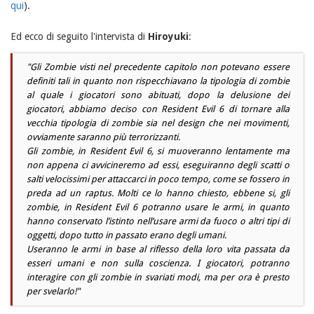
qui
).
Ed ecco di seguito l'intervista di
Hiroyuki
:
"Gli Zombie visti nel precedente capitolo non potevano essere
definiti tali in quanto non rispecchiavano la tipologia di zombie
al quale i giocatori sono abituati, dopo la delusione dei
giocatori, abbiamo deciso con Resident Evil 6 di tornare alla
vecchia tipologia di zombie sia nel design che nei movimenti,
ovviamente saranno più terrorizzanti.
Gli zombie, in Resident Evil 6, si muoveranno lentamente ma
non appena ci avvicineremo ad essi, eseguiranno degli scatti o
salti velocissimi per attaccarci in poco tempo, come se fossero in
preda ad un raptus. Molti ce lo hanno chiesto, ebbene si, gli
zombie, in Resident Evil 6 potranno usare le armi, in quanto
hanno conservato l’istinto nell’usare armi da fuoco o altri tipi di
oggetti, dopo tutto in passato erano degli umani.
Useranno le armi in base al riflesso della loro vita passata da
esseri umani e non sulla coscienza. I giocatori, potranno
interagire con gli zombie in svariati modi, ma per ora è presto
per svelarlo!"