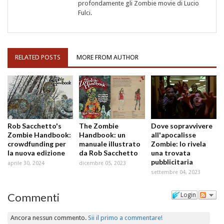
profondamente gli Zombie movie di Lucio
Fulci.
RELATED POSTS
MORE FROM AUTHOR
Rob Sacchetto's
The Zombie
Dove sopravvivere
Zombie Handbook:
Handbook: un
all'apocalisse
crowdfunding per
manuale illustrato
Zombie: lo rivela
la nuova edizione
da Rob Sacchetto
una trovata
pubblicitaria
aprile 30, 2024
dicembre 05, 2023
settembre 04, 2023
Commenti
Login
Ancora nessun commento.
Sii il primo a commentare!