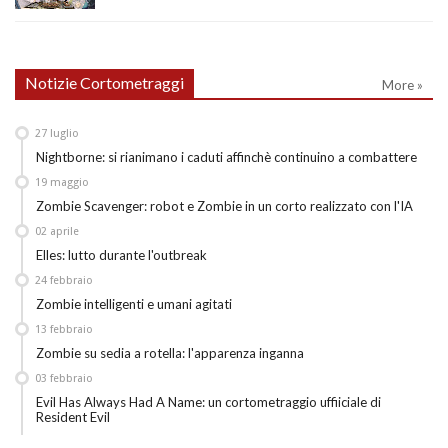
Notizie Cortometraggi
More »
27
luglio
Nightborne: si rianimano i caduti affinchè continuino a combattere
19
maggio
Zombie Scavenger: robot e Zombie in un corto realizzato con l'IA
02
aprile
Elles: lutto durante l'outbreak
24
febbraio
Zombie intelligenti e umani agitati
13
febbraio
Zombie su sedia a rotella: l'apparenza inganna
03
febbraio
Evil Has Always Had A Name: un cortometraggio uffiiciale di
Resident Evil