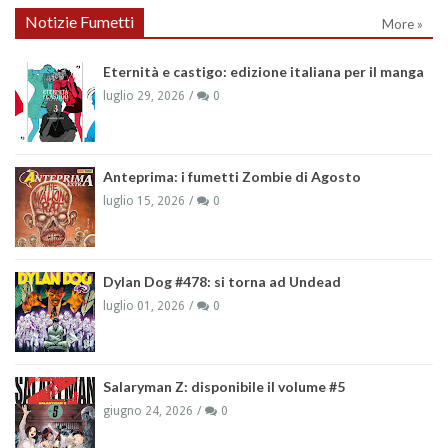
Notizie Fumetti
More »
Eternità e castigo: edizione italiana per il manga
luglio 29, 2026
0
Anteprima: i fumetti Zombie di Agosto
luglio 15, 2026
0
Dylan Dog #478: si torna ad Undead
luglio 01, 2026
0
Salaryman Z: disponibile il volume #5
giugno 24, 2026
0