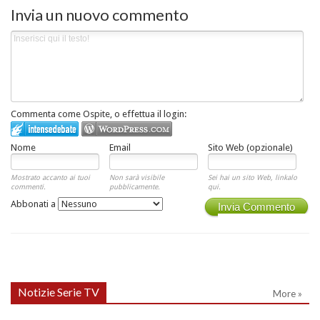
Invia un nuovo commento
Commenta come Ospite, o effettua il login:
Nome
Email
Sito Web (opzionale)
Mostrato accanto ai tuoi
Non sarà visibile
Sei hai un sito Web, linkalo
commenti.
pubblicamente.
qui.
Abbonati a
Invia Commento
Notizie Serie TV
More »