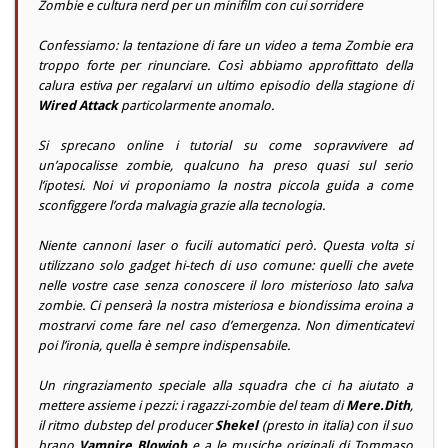
Zombie e cultura nerd per un minifilm con cui sorridere
Confessiamo: la tentazione di fare un video a tema Zombie era
troppo forte per rinunciare. Così abbiamo approfittato della
calura estiva per regalarvi un ultimo episodio della stagione di
Wired Attack
particolarmente anomalo.
Si sprecano online i tutorial su come sopravvivere ad
un’apocalisse zombie, qualcuno ha preso quasi sul serio
l’ipotesi. Noi vi proponiamo la nostra piccola guida a come
sconfiggere l’orda malvagia grazie alla tecnologia.
Niente cannoni laser o fucili automatici però. Questa volta si
utilizzano solo gadget hi-tech di uso comune: quelli che avete
nelle vostre case senza conoscere il loro misterioso lato salva
zombie. Ci penserà la nostra misteriosa e biondissima eroina a
mostrarvi come fare nel caso d’emergenza. Non dimenticatevi
poi l’ironia, quella è sempre indispensabile.
Un ringraziamento speciale alla squadra che ci ha aiutato a
mettere assieme i pezzi: i ragazzi-zombie del team di
Mere.Dith
,
il ritmo dubstep del producer
Shekel
(presto in italia) con il suo
brano
Vampire Blowjob
e a le musiche originali di Tommaso