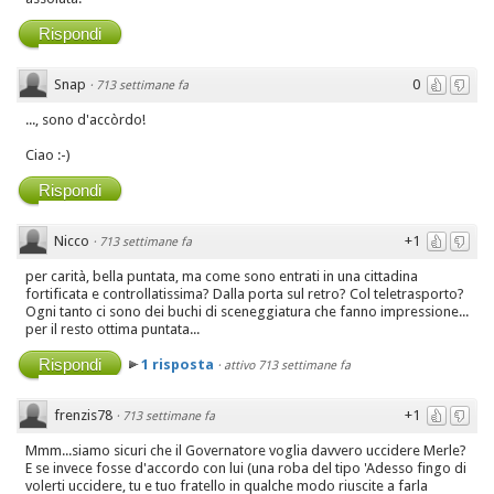
Rispondi
Snap
0
·
713 settimane fa
..., sono d'accòrdo!
Ciao :-)
Rispondi
Nicco
+1
·
713 settimane fa
per carità, bella puntata, ma come sono entrati in una cittadina
fortificata e controllatissima? Dalla porta sul retro? Col teletrasporto?
Ogni tanto ci sono dei buchi di sceneggiatura che fanno impressione...
per il resto ottima puntata...
Rispondi
1 risposta
·
attivo 713 settimane fa
frenzis78
+1
·
713 settimane fa
Mmm...siamo sicuri che il Governatore voglia davvero uccidere Merle?
E se invece fosse d'accordo con lui (una roba del tipo 'Adesso fingo di
volerti uccidere, tu e tuo fratello in qualche modo riuscite a farla