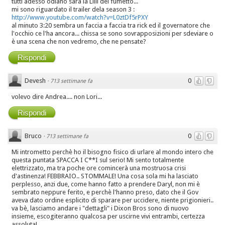
tutti adesso odiano sara la Lilli del fumetto...
mi sono riguardato il trailer dela season 3 :
http://www.youtube.com/watch?v=L0ztDf5rPXY
al minuto 3:20 sembra un faccia a faccia tra rick ed il governatore che
l'occhio ce l'ha ancora... chissa se sono sovrapposizioni per sdeviare o
è una scena che non vedremo, che ne pensate?
Rispondi
Devesh
0
·
713 settimane fa
volevo dire Andrea.... non Lori...
Rispondi
Bruco
0
·
713 settimane fa
Mi intrometto perchè ho il bisogno fisico di urlare al mondo intero che
questa puntata SPACCA I C**I sul serio! Mi sento totalmente
elettrizzato, ma tra poche ore comincerà una mostruosa crisi
d'astinenza! FEBBRAIO.. STOMMALE! Una cosa sola mi ha lasciato
perplesso, anzi due, come hanno fatto a prendere Daryl, non mi è
sembrato neppure ferito, e perchè l'hanno preso, dato che il Gov
aveva dato ordine esplicito di sparare per uccidere, niente prigionieri..
va bè, lasciamo andare i "dettagli" i Dixon Bros sono di nuovo
insieme, escogiteranno qualcosa per uscirne vivi entrambi, certezza
assoluta!