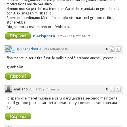
motivazione valida per altro.
Hmmm non so perchè ma temo per Carol che è andata in giro da sola
con Alex, magari mi sbaglio.
Spero non redimano Merle facendolo ritornare nel gruppo di Rick,
stonerebbe.
Dio, sembra così lontano ora febbraio...
Rispondi
4 risposta
·
attivo 713 settimane fa
@RegazzinoFH
0
·
713 settimane fa
finalmente la serie tira fuori le palle e poi è arrivato anche Tyreese!!!
granbella!
Rispondi
emiliano 73
0
·
713 settimane fa
io spero che merel muoia e si salvi daryl ,andrea secondo me ritorna
con il gruppo perche sara lei a salvare deryl.comunque voto puntata
10
Rispondi