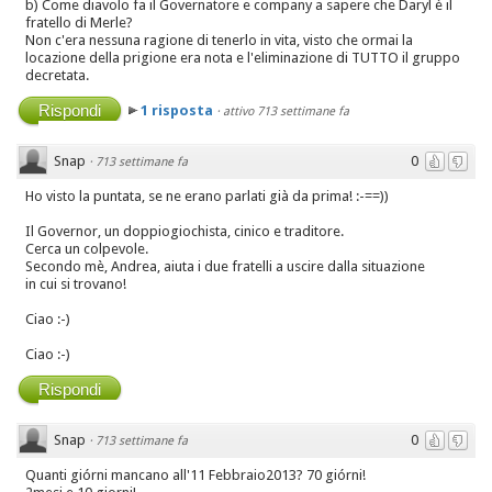
b) Come diavolo fa il Governatore e company a sapere che Daryl è il
fratello di Merle?
Non c'era nessuna ragione di tenerlo in vita, visto che ormai la
locazione della prigione era nota e l'eliminazione di TUTTO il gruppo
decretata.
Rispondi
1 risposta
·
attivo 713 settimane fa
Snap
0
·
713 settimane fa
Ho visto la puntata, se ne erano parlati già da prima! :-==))
Il Governor, un doppiogiochista, cinico e traditore.
Cerca un colpevole.
Secondo mè, Andrea, aiuta i due fratelli a uscire dalla situazione
in cui si trovano!
Ciao :-)
Ciao :-)
Rispondi
Snap
0
·
713 settimane fa
Quanti giórni mancano all'11 Febbraio2013? 70 giórni!