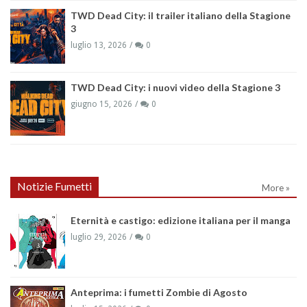
TWD Dead City: il trailer italiano della Stagione
3
luglio 13, 2026
0
TWD Dead City: i nuovi video della Stagione 3
giugno 15, 2026
0
Notizie Fumetti
More »
Eternità e castigo: edizione italiana per il manga
luglio 29, 2026
0
Anteprima: i fumetti Zombie di Agosto