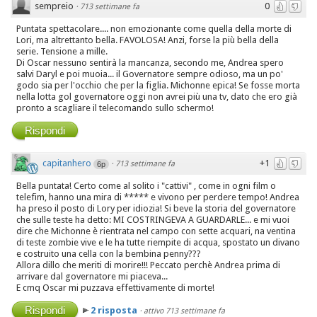
sempreio
0
·
713 settimane fa
Puntata spettacolare.... non emozionante come quella della morte di
Lori, ma altrettanto bella. FAVOLOSA! Anzi, forse la più bella della
serie. Tensione a mille.
Di Oscar nessuno sentirà la mancanza, secondo me, Andrea spero
salvi Daryl e poi muoia... il Governatore sempre odioso, ma un po'
godo sia per l'occhio che per la figlia. Michonne epica! Se fosse morta
nella lotta gol governatore oggi non avrei più una tv, dato che ero già
pronto a scagliare il telecomando sullo schermo!
Rispondi
capitanhero
+1
·
713 settimane fa
6p
Bella puntata! Certo come al solito i "cattivi" , come in ogni film o
telefim, hanno una mira di ***** e vivono per perdere tempo! Andrea
ha preso il posto di Lory per idiozia! Si beve la storia del governatore
che sulle teste ha detto: MI COSTRINGEVA A GUARDARLE... e mi vuoi
dire che Michonne è rientrata nel campo con sette acquari, na ventina
di teste zombie vive e le ha tutte riempite di acqua, spostato un divano
e costruito una cella con la bembina penny???
Allora dillo che meriti di morire!!! Peccato perchè Andrea prima di
arrivare dal governatore mi piaceva...
E cmq Oscar mi puzzava effettivamente di morte!
Rispondi
2 risposta
·
attivo 713 settimane fa