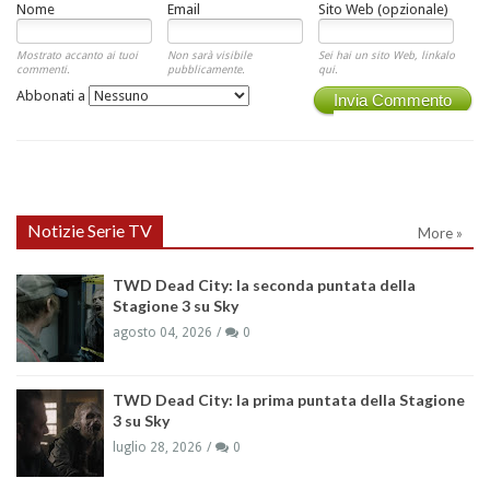
Nome
Email
Sito Web (opzionale)
Mostrato accanto ai tuoi
Non sarà visibile
Sei hai un sito Web, linkalo
commenti.
pubblicamente.
qui.
Abbonati a
Invia Commento
Notizie Serie TV
More »
TWD Dead City: la seconda puntata della
Stagione 3 su Sky
agosto 04, 2026
0
TWD Dead City: la prima puntata della Stagione
3 su Sky
luglio 28, 2026
0