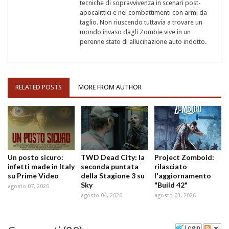
tecniche di sopravvivenza in scenari post-
apocalittici e nei combattimenti con armi da
taglio. Non riuscendo tuttavia a trovare un
mondo invaso dagli Zombie vive in un
perenne stato di allucinazione auto indotto.
RELATED POSTS
MORE FROM AUTHOR
Un posto sicuro:
TWD Dead City: la
Project Zomboid:
infetti made in Italy
seconda puntata
rilasciato
su Prime Video
della Stagione 3 su
l'aggiornamento
Sky
"Build 42"
agosto 07, 2026
agosto 04, 2026
agosto 03, 2026
Login