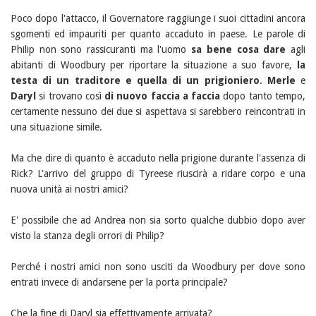
Poco dopo l'attacco, il Governatore raggiunge i suoi cittadini ancora
sgomenti ed impauriti per quanto accaduto in paese. Le parole di
Philip non sono rassicuranti ma l'uomo
sa bene cosa dare
agli
abitanti di Woodbury per riportare la situazione a suo favore,
la
testa di un traditore e quella di un prigioniero
.
Merle
e
Daryl
si trovano così
di nuovo faccia a faccia
dopo tanto tempo,
certamente nessuno dei due si aspettava si sarebbero reincontrati in
una situazione simile.
Ma che dire di quanto è accaduto nella prigione durante l'assenza di
Rick? L'arrivo del gruppo di Tyreese riuscirà a ridare corpo e una
nuova unità ai nostri amici?
E' possibile che ad Andrea non sia sorto qualche dubbio dopo aver
visto la stanza degli orrori di Philip?
Perché i nostri amici non sono usciti da Woodbury per dove sono
entrati invece di andarsene per la porta principale?
Che la fine di Daryl sia effettivamente arrivata?