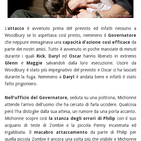
L'
attacco
è avvenuto prima del previsto ed infatti nessuno a
Woodbury se lo aspettava così presto, nemmeno il
Governatore
che neppure immaginava una
capacità d'azione così efficace
da
parte dei nostri amici. Tutto è avvenuto in poche manciate di minuti
durante i quali
Rick
,
Daryl
ed
Oscar
hanno liberato in extremis
Glenn
e
Maggie
salvandoli dalla loro esecuzione. Uscire da
Woodbury è stato più impegnativo del previsto e Oscar ci ha lasciati
durante la fuga. Nemmeno a
Daryl
è andata bene e infatti è stato
fatto prigioniero.
Nell'ufficio del Governatore
, seduta su una poltrona, Michonne
attende l'arrivo dell'uomo che ha cercato di farla uccidere. Qualcosa
però l'ha distoglie dalla sua attesa, un rumore da una porta accanto.
Michonne scopre così
la stanza degli orrori di Philip
con il suo
acquario di teste di Zombie e la piccola Penny incatenata ed
ingabbiata. Il
macabro attaccamento
da parte di Philip per
quella piccola Zombie è ancora una volta più che visibile e Michonne