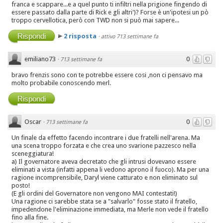
franca e scappare...e a quel punto ti infiltri nella prigione fingendo di
essere passato dalla parte di Rick e gli altri')? Forse è un'ipotesi un pò
troppo cervellotica, però con TWD non si può mai sapere...
Rispondi
2 risposta
·
attivo 713 settimane fa
emiliano73
0
·
713 settimane fa
bravo frenzis sono con te potrebbe essere cosi ,non ci pensavo ma
molto probabile conoscendo merl.
Rispondi
Oscar
0
·
713 settimane fa
Un finale da effetto facendo incontrare i due fratelli nell'arena. Ma
una scena troppo forzata e che crea uno svarione pazzesco nella
sceneggiatura!
a) Il governatore aveva decretato che gli intrusi dovevano essere
eliminati a vista (infatti appena li vedono aprono il fuoco). Ma per una
ragione incomprensibile, Daryl viene catturato e non eliminato sul
posto!
(E gli ordini del Governatore non vengono MAI contestati!)
Una ragione ci sarebbe stata se a "salvarlo" fosse stato il fratello,
impedendone l'eliminazione immediata, ma Merle non vede il fratello
fino alla fine.