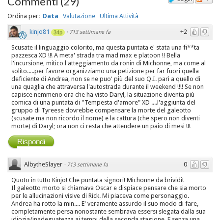
Commenti
(
29
)
Ordina per:
Data
Valutazione
Ultima Attività
kinjo81
+2
·
713 settimane fa
34p
Scusate il linguaggio colorito, ma questa puntata e' stata una fi**ta
pazzesca XD !!! A meta' strada tra mad max e platoon !! Bella
l'incursione, mitico l'atteggiamento da ronin di Michonne, ma come al
solito.....per favore organizziamo una petizione per far fuori quella
deficiente di Andrea, non se ne puo' più del suo Q.I. pari a quello di
una quaglia che attraversa l'autostrada durante il weekend !!!! Se non
capisce nemmeno ora che ha visto Daryl, la situazione diventa più
comica di una puntata di "Tempesta d'amore" XD ....l'aggiunta del
gruppo di Tyreese dovrebbe compensare la morte del galeotto
(scusate ma non ricordo il nome) e la cattura (che spero non diventi
morte) di Daryl; ora non ci resta che attendere un paio di mesi !!!
Rispondi
AlbytheSlayer
0
·
713 settimane fa
Quoto in tutto Kinjo! Che puntata signori! Michonne da brividi!
Il galeotto morto si chiamava Oscar e dispiace pensare che sia morto
per le allucinazioni visive di Rick. Mi piaceva come personaggio.
Andrea ha rotto la min.... E' veramente assurdo il suo modo di fare,
completamente persa nonostante sembrava essersi slegata dalla sua
idiozia/inadeguatezza ai tempi della seconda stagione. E senza una