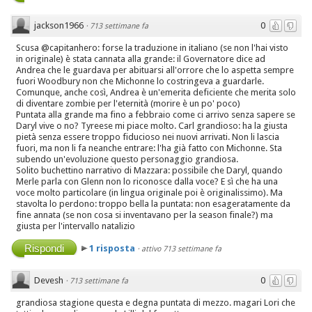
jackson1966
0
·
713 settimane fa
Scusa @capitanhero: forse la traduzione in italiano (se non l'hai visto
in originale) è stata cannata alla grande: il Governatore dice ad
Andrea che le guardava per abituarsi all'orrore che lo aspetta sempre
fuori Woodbury non che Michonne lo costringeva a guardarle.
Comunque, anche così, Andrea è un'emerita deficiente che merita solo
di diventare zombie per l'eternità (morire è un po' poco)
Puntata alla grande ma fino a febbraio come ci arrivo senza sapere se
Daryl vive o no? Tyreese mi piace molto. Carl grandioso: ha la giusta
pietà senza essere troppo fiducioso nei nuovi arrivati. Non li lascia
fuori, ma non li fa neanche entrare: l'ha già fatto con Michonne. Sta
subendo un'evoluzione questo personaggio grandiosa.
Solito buchettino narrativo di Mazzara: possibile che Daryl, quando
Merle parla con Glenn non lo riconosce dalla voce? E sì che ha una
voce molto particolare (in lingua originale poi è originalissimo). Ma
stavolta lo perdono: troppo bella la puntata: non esageratamente da
fine annata (se non cosa si inventavano per la season finale?) ma
giusta per l'intervallo natalizio
Rispondi
1 risposta
·
attivo 713 settimane fa
Devesh
0
·
713 settimane fa
grandiosa stagione questa e degna puntata di mezzo. magari Lori che