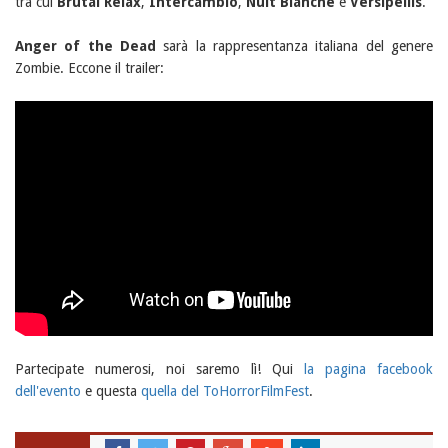
tra cui
Brutal Relax
,
Intercambio
,
Nuit Blanche
e
Versipellis
.
Anger of the Dead
sarà la rappresentanza italiana del genere
Zombie. Eccone il trailer:
Partecipate numerosi, noi saremo lì! Qui
la pagina facebook
dell'evento
e questa
quella del ToHorrorFilmFest
.