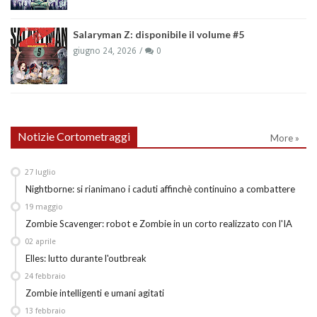
Salaryman Z: disponibile il volume #5
giugno 24, 2026
0
Notizie Cortometraggi
More »
27
luglio
Nightborne: si rianimano i caduti affinchè continuino a combattere
19
maggio
Zombie Scavenger: robot e Zombie in un corto realizzato con l'IA
02
aprile
Elles: lutto durante l'outbreak
24
febbraio
Zombie intelligenti e umani agitati
13
febbraio