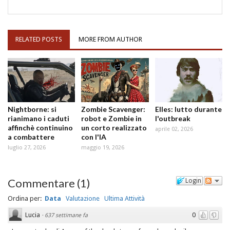
RELATED POSTS
MORE FROM AUTHOR
Nightborne: si
Zombie Scavenger:
Elles: lutto durante
rianimano i caduti
robot e Zombie in
l'outbreak
affinchè continuino
un corto realizzato
aprile 02, 2026
a combattere
con l'IA
luglio 27, 2026
maggio 19, 2026
Commentare
(
1
)
Login
Ordina per:
Data
Valutazione
Ultima Attività
Lucia
0
·
637 settimane fa