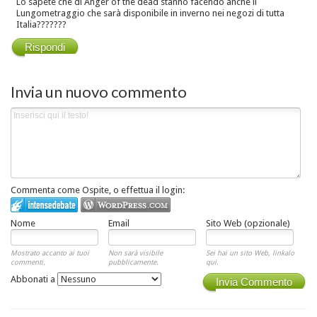
Lo sapete che di Anger of the dead stanno facendo anche il
Lungometraggio che sarà disponibile in inverno nei negozi di tutta
Italia???????
Rispondi
Invia un nuovo commento
Commenta come Ospite, o effettua il login:
Nome
Email
Sito Web (opzionale)
Mostrato accanto ai tuoi
Non sarà visibile
Sei hai un sito Web, linkalo
commenti.
pubblicamente.
qui.
Abbonati a
Invia Commento