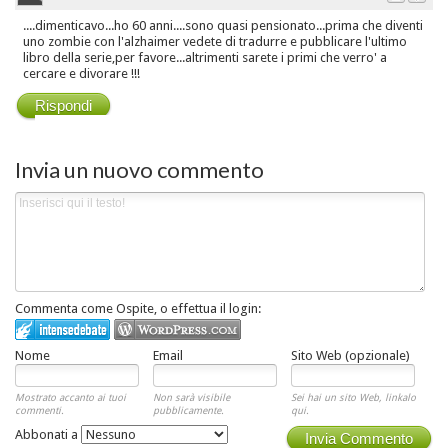
....dimenticavo...ho 60 anni....sono quasi pensionato...prima che diventi
uno zombie con l'alzhaimer vedete di tradurre e pubblicare l'ultimo
libro della serie,per favore...altrimenti sarete i primi che verro' a
cercare e divorare !!!
Rispondi
Invia un nuovo commento
Commenta come Ospite, o effettua il login:
Nome
Email
Sito Web (opzionale)
Mostrato accanto ai tuoi
Non sarà visibile
Sei hai un sito Web, linkalo
commenti.
pubblicamente.
qui.
Abbonati a
Invia Commento