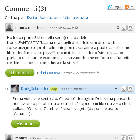
Commenti
(
3
)
Login
Ordina per:
Data
Valutazione
Ultima Attività
mauro marchesani
0
·
635 settimane fa
Ho letto i primi 3 libri della serie(editi da delos
book):FANTASTICI!!!!...ma ora quelli della delos mi dicono che
forse,anzi,molto probabilmente,non riusciranno a pubblicare l'ultimo
libro dei 4!.ma siete pazzi!!!solo in italia succedono 'ste cose!..e poi
parlano di cultura e economia...cosa vuoi che me ne fotta dei fumetti e
dei film se non so come finisce la storia!
Rispondi
1 risposta
·
attivo 635 settimane fa
Dark_Schneider
+1
·
635 settimane fa
84p
Prima volta che sento ciò. Chiederò dettagli in Delos, ma penso che
non avranno problemi a portare il 4° capitolo in libreria visto che la
collana "Odissea Zombie" è viva e vegeta (da poco è uscito
"Autumn").
Rispondi
mauro
+1
·
635 settimane fa