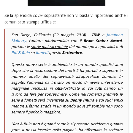
Se la splendida
cover
soprastante non vi basta vi riportiamo anche il
comunicato stampa ufficiale:
San Diego
,
California
(29 maggio 2014) -
IDW
e
Jonathan
Maberry
, l'autore pluripremiato con il
Bram Stoker Award
,
portano le
storie mai raccontate
del mondo post-apocalittico di
Rot & Ruin
su
fumetti
questo
Settembre
.
Questa nuova serie è ambientata in un mondo quindici anni
dopo che la resurrezione dei morti li ha portati a superare in
numero quello dei sopravvissuti all'apocalisse Zombie. In
seguito, l'umanità ha trovato un modo di vivere un'esistenza
marginale rinchiusa in città-fortificate in cui tutti hanno un
lavoro da fare per sopravvivere. Come nei romanzi premiati, la
serie a fumetti sarà incentrata su
Benny Imura
e sui suoi amici
mentre si fanno strada in un mondo dove gli zombie non sono
sempre il pericolo maggiore.
"
Rot & Ruin non è quanti zombie si possono uccidere o quanto
gore si possa inserire nella pagina
", ha affermato lo scrittore