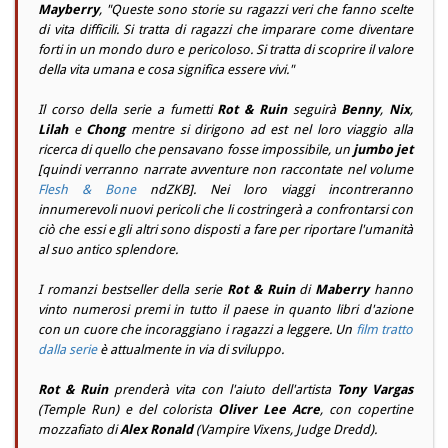
Mayberry
, "
Queste sono storie su ragazzi veri che fanno scelte
di vita difficili. Si tratta di ragazzi che imparare come diventare
forti in un mondo duro e pericoloso. Si tratta di scoprire il valore
della vita umana e cosa significa essere vivi.
"
Il corso della serie a fumetti
Rot & Ruin
seguirà
Benny
,
Nix
,
Lilah
e
Chong
mentre si dirigono ad est nel loro viaggio alla
ricerca di quello che pensavano fosse impossibile, un
jumbo jet
[quindi verranno narrate avventure non raccontate nel volume
Flesh & Bone
ndZKB
]. Nei loro viaggi incontreranno
innumerevoli nuovi pericoli che li costringerà a confrontarsi con
ciò che essi e gli altri sono disposti a fare per riportare l'umanità
al suo antico splendore.
I romanzi
bestseller
della serie
Rot & Ruin
di
Maberry
hanno
vinto numerosi premi in tutto il paese in quanto libri d'azione
con un cuore che incoraggiano i ragazzi a leggere. Un
film tratto
dalla serie
è attualmente in via di sviluppo.
Rot & Ruin
prenderà vita con l'aiuto dell'artista
Tony Vargas
(
Temple Run
) e del colorista
Oliver Lee Acre
, con copertine
mozzafiato di
Alex Ronald
(
Vampire Vixens
,
Judge Dredd
).