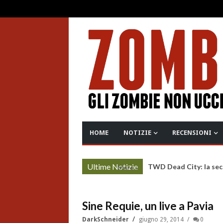
HOME
NOTIZIE
RECENSIONI
Ultime Notizie
TWD Dead City: la sec
More »
Sine Requie, un live a Pavia
DarkSchneider
giugno 29, 2014
0