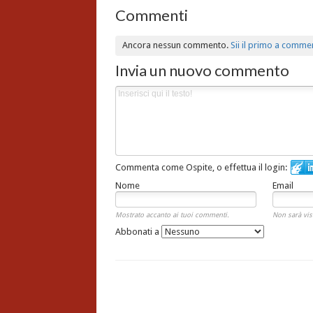
Commenti
Ancora nessun commento.
Sii il primo a comme
Invia un nuovo commento
Commenta come Ospite, o effettua il login:
Nome
Email
Mostrato accanto ai tuoi commenti.
Non sarà vis
Abbonati a