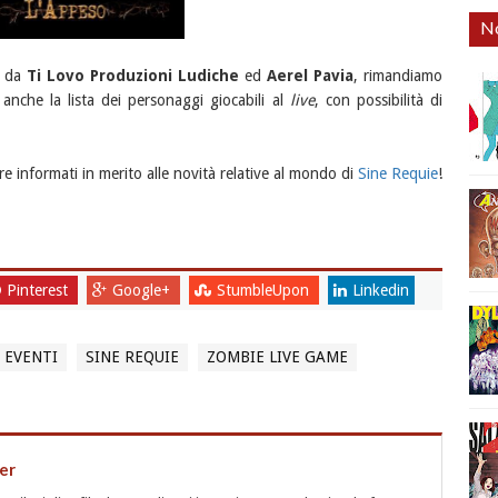
No
o da
Ti Lovo Produzioni Ludiche
ed
Aerel Pavia
, rimandiamo
anche la lista dei personaggi giocabili al
live
, con possibilità di
e informati in merito alle novità relative al mondo di
Sine Requie
!
Pinterest
Google+
StumbleUpon
Linkedin
 EVENTI
SINE REQUIE
ZOMBIE LIVE GAME
er