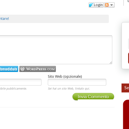
Login
ntare!
Sito Web (opzionale)
Se
ibile pubblicamente.
Sei hai un sito Web, linkalo qui.
Invia Commento