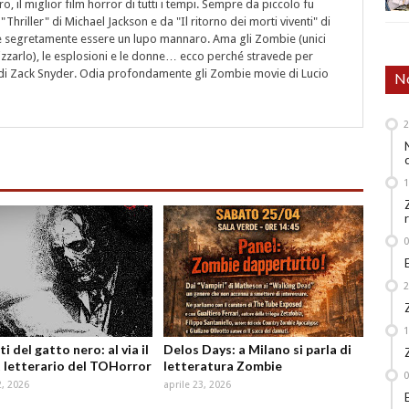
 il miglior film horror di tutti i tempi. Sempre da piccolo fu
"Thriller" di Michael Jackson e da "Il ritorno dei morti viventi" di
segretamente essere un lupo mannaro. Ama gli Zombie (unici
rizzarlo), le esplosioni e le donne… ecco perché stravede per
i" di Zack Snyder. Odia profondamente gli Zombie movie di Lucio
No
ti del gatto nero: al via il
Delos Days: a Milano si parla di
 letterario del TOHorror
letteratura Zombie
, 2026
aprile 23, 2026