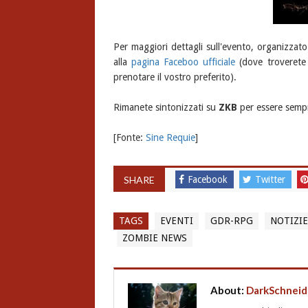
Per maggiori dettagli sull'evento, organizzat
alla
pagina Faceboo ufficiale
(dove troverete 
prenotare il vostro preferito).
Rimanete sintonizzati su
ZKB
per essere sempr
[Fonte:
Sine Requie
]
SHARE
Facebook
Twitter
TAGS
EVENTI
GDR-RPG
NOTIZIE
ZOMBIE NEWS
About:
DarkSchneid