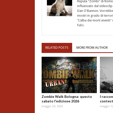
Reputa "Zombi" di Romero,
influenzato dal videoclip 
Dan O'Bannon. Vorrebbe 
mostri in grado di terro
"L’alba dei morti vivent
Fulci.
RELATED POSTS
MORE FROM AUTHOR
Zombie Walk Bologna: questo
I raccon
sabato l'edizione 2026
contest
maggio 20, 2026
maggio 12