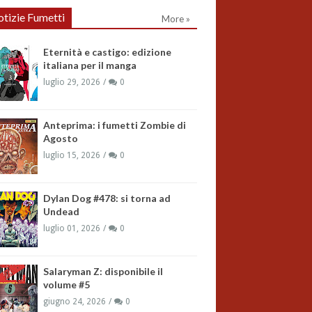
tizie Fumetti
More »
Eternità e castigo: edizione
italiana per il manga
luglio 29, 2026
0
Anteprima: i fumetti Zombie di
Agosto
luglio 15, 2026
0
Dylan Dog #478: si torna ad
Undead
luglio 01, 2026
0
Salaryman Z: disponibile il
volume #5
giugno 24, 2026
0