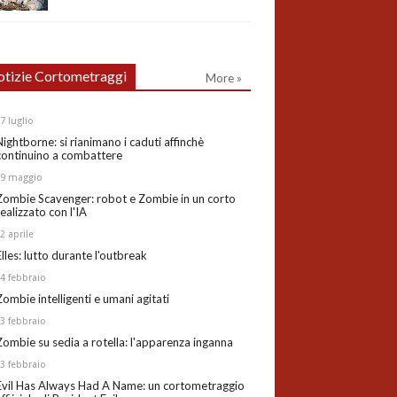
tizie Cortometraggi
More »
27
luglio
Nightborne: si rianimano i caduti affinchè
continuino a combattere
19
maggio
Zombie Scavenger: robot e Zombie in un corto
realizzato con l'IA
02
aprile
Elles: lutto durante l'outbreak
24
febbraio
Zombie intelligenti e umani agitati
13
febbraio
Zombie su sedia a rotella: l'apparenza inganna
03
febbraio
Evil Has Always Had A Name: un cortometraggio