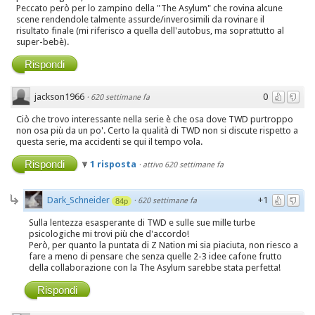
Peccato però per lo zampino della "The Asylum" che rovina alcune
scene rendendole talmente assurde/inverosimili da rovinare il
risultato finale (mi riferisco a quella dell'autobus, ma soprattutto al
super-bebè).
Rispondi
jackson1966
0
·
620 settimane fa
Ciò che trovo interessante nella serie è che osa dove TWD purtroppo
non osa più da un po'. Certo la qualità di TWD non si discute rispetto a
questa serie, ma accidenti se qui il tempo vola.
Rispondi
1 risposta
·
attivo 620 settimane fa
Dark_Schneider
+1
·
620 settimane fa
84p
Sulla lentezza esasperante di TWD e sulle sue mille turbe
psicologiche mi trovi più che d'accordo!
Però, per quanto la puntata di Z Nation mi sia piaciuta, non riesco a
fare a meno di pensare che senza quelle 2-3 idee cafone frutto
della collaborazione con la The Asylum sarebbe stata perfetta!
Rispondi