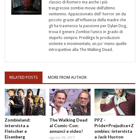
classici di Romero ma anche i più
trasgressivi zombie movie dell’ultimo
ventennio. Appassionato dell' horror sin da
piccolo grazie all'influenza della madre che
gli ha trasmesso la passione per Dylan Dog,
trova il genere Zombie l'unico in grado di
stupirlo sempre. Predilige le produzioni
violente e movimentate, un po' meno quelle
introspettive alla The Walking Dead.
RELATED POSTS
MORE FROM AUTHOR
Zombieland:
The Walking Dead
PPZ -
intervista a
al Comic-Con:
Pride+Prejudice+Z
Fleischer e
annunci e video!
ombies: intervista
Eisenberg
a Jack Huston
agosto 09, 2017