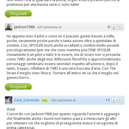
premesse per una buona serie ci sono tutte!
Rispondi
jackson1966
0
·
620 settimane fa
Ho appena visto il pilot e come mi è piaciuto gente! Azione a mille,
poche, veramente poche parole e tanta azione oltre a quintalate di
zombie. Con, SPOILER morti anche eccellenti e zombie molto pesanti
psicologicamente (per me che sono mamma poi) FINE SPOILER
Ovviamente è un pilot e tutto è in essere, ma di sicuro non si presenta
come TWD, anche degli inizi. Riflessioni filosifche e approfondimento
personaggi sembrano essere seondari rispetto all'azione e, dopo il
tanto, troppo, riflettere di TWD è una vera boccata d'aria. Con The
Strain il meglio visto finora. Tornare all'antico mi sa che è meglio nel
genere horro.
Rispondi
Dark_Schneider
+1
·
620 settimane fa
84p
Vista!
Concordo con Jackson1966 per quanto riguarda l'azione e aggiungo
che finalmente anche i buoni non hanno paura a minacciare gli altri
per ottenere ciò che vogliono (il protagonista invece è un egoista di
prima categoria).