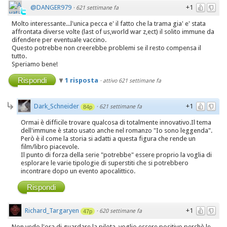
@DANGER979
+1
·
621 settimane fa
Molto interessante...l'unica pecca e' il fatto che la trama gia' e' stata
affrontata diverse volte (last of us,world war z,ect) il solito immune da
difendere per eventuale vaccino.
Questo potrebbe non creerebbe problemi se il resto compensa il
tutto.
Speriamo bene!
Rispondi
1 risposta
·
attivo 621 settimane fa
Dark_Schneider
+1
·
621 settimane fa
84p
Ormai è difficile trovare qualcosa di totalmente innovativo.Il tema
dell'immune è stato usato anche nel romanzo "Io sono leggenda".
Però è il come la storia si adatti a questa figura che rende un
film/libro piacevole.
Il punto di forza della serie "potrebbe" essere proprio la voglia di
esplorare le varie tipologie di superstiti che si potrebbero
incontrare dopo un evento apocalittico.
Rispondi
Richard_Targaryen
+1
·
620 settimane fa
47p
Non vedo l'ora di guardare la pilota, voglio essere positivo perchè le