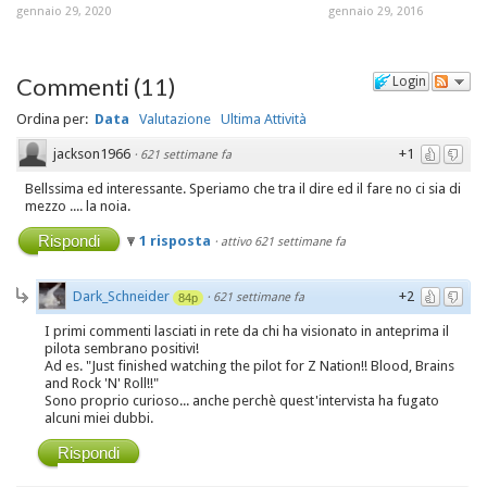
gennaio 29, 2020
gennaio 29, 2016
Commenti
(
11
)
Login
Ordina per:
Data
Valutazione
Ultima Attività
jackson1966
+1
·
621 settimane fa
Bellssima ed interessante. Speriamo che tra il dire ed il fare no ci sia di
mezzo .... la noia.
Rispondi
1 risposta
·
attivo 621 settimane fa
Dark_Schneider
+2
·
621 settimane fa
84p
I primi commenti lasciati in rete da chi ha visionato in anteprima il
pilota sembrano positivi!
Ad es. "Just finished watching the pilot for Z Nation!! Blood, Brains
and Rock 'N' Roll!!"
Sono proprio curioso... anche perchè quest'intervista ha fugato
alcuni miei dubbi.
Rispondi