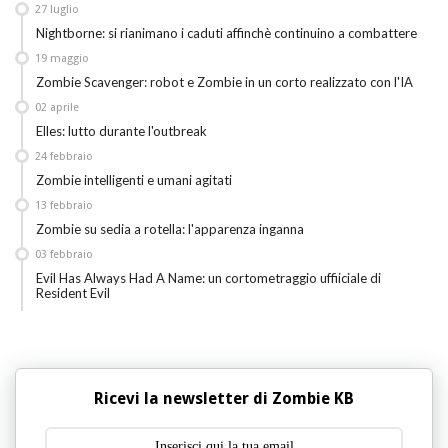
27
luglio
Nightborne: si rianimano i caduti affinchè continuino a combattere
19
maggio
Zombie Scavenger: robot e Zombie in un corto realizzato con l'IA
02
aprile
Elles: lutto durante l'outbreak
24
febbraio
Zombie intelligenti e umani agitati
13
febbraio
Zombie su sedia a rotella: l'apparenza inganna
03
febbraio
Evil Has Always Had A Name: un cortometraggio uffiiciale di
Resident Evil
Ricevi la newsletter di Zombie KB