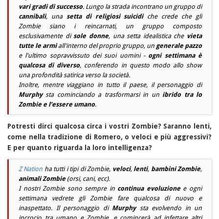
vari gradi di successo
. Lungo la strada incontrano un gruppo di
cannibali
, una
setta di religiosi suicidi
che crede che gli
Zombie siano i reincarnati, un gruppo composto
esclusivamente di
sole donne
, una setta idealistica che
vieta
tutte le armi
all'interno del proprio gruppo, un
generale pazzo
e l'ultimo sopravvissuto dei suoi uomini -
ogni settimana è
qualcosa di diverso
, conferendo in questo modo allo show
una profondità satirica verso la società.
Inoltre, mentre viaggiano in tutto il paese, il personaggio di
Murphy
sta cominciando a trasformarsi in un
ibrido tra lo
Zombie e l’essere umano
.
Potresti dirci qualcosa circa i vostri Zombie? Saranno lenti,
come nella tradizione di Romero, o veloci e più aggressivi?
E per quanto riguarda la loro intelligenza?
Z Nation
ha tutti i tipi di Zombie,
veloci
,
lenti
,
bambini Zombie
,
animali Zombie
(orsi, cani, ecc).
I nostri Zombie sono sempre in
continua evoluzione
e ogni
settimana vedrete gli Zombie fare qualcosa di nuovo e
inaspettato. Il personaggio di
Murphy
sta evolvendo in un
incrocio tra umano e Zombie, e comincerà ad infettare altri