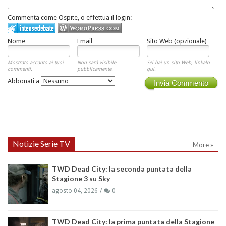
Commenta come Ospite, o effettua il login:
Nome
Email
Sito Web (opzionale)
Mostrato accanto ai tuoi
Non sarà visibile
Sei hai un sito Web, linkalo
commenti.
pubblicamente.
qui.
Abbonati a
Invia Commento
Notizie Serie TV
More »
TWD Dead City: la seconda puntata della
Stagione 3 su Sky
agosto 04, 2026
0
TWD Dead City: la prima puntata della Stagione