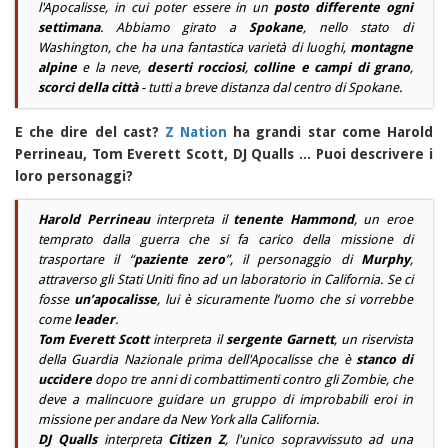
l'Apocalisse, in cui poter essere in un
posto differente ogni
settimana
. Abbiamo girato a
Spokane
, nello stato di
Washington, che ha una fantastica varietà di luoghi,
montagne
alpine
e la neve,
deserti rocciosi
,
colline e campi di grano
,
scorci della città
- tutti a breve distanza dal centro di Spokane.
E che dire del cast?
Z Nation
ha grandi star come Harold
Perrineau, Tom Everett Scott, DJ Qualls ... Puoi descrivere i
loro personaggi?
Harold Perrineau
interpreta il
tenente Hammond
, un eroe
temprato dalla guerra che si fa carico della missione di
trasportare il “
paziente zero
”, il personaggio di
Murphy
,
attraverso gli Stati Uniti fino ad un laboratorio in California. Se ci
fosse
un’apocalisse
, lui è sicuramente l’uomo che si vorrebbe
come
leader
.
Tom Everett Scott
interpreta il
sergente Garnett
, un riservista
della Guardia Nazionale prima dell'Apocalisse che è
stanco di
uccidere
dopo tre anni di combattimenti contro gli Zombie, che
deve a malincuore guidare un gruppo di improbabili eroi in
missione per andare da New York alla California.
DJ Qualls
interpreta
Citizen Z
, l'unico sopravvissuto ad una