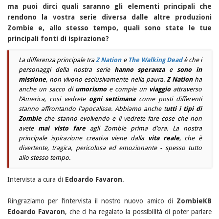
ma puoi dirci quali saranno gli elementi principali che
rendono la vostra serie diversa dalle altre produzioni
Zombie e, allo stesso tempo, quali sono state le tue
principali fonti di ispirazione?
La differenza principale tra
Z Nation
e
The Walking Dead
è che i
personaggi della nostra serie
hanno speranza
e
sono in
missione
, non vivono esclusivamente nella paura.
Z Nation
ha
anche un sacco di
umorismo
e compie un
viaggio
attraverso
l'America, cosi vedrete
ogni settimana
come posti differenti
stanno affrontando l'apocalisse. Abbiamo anche t
utti i tipi di
Zombie
che stanno evolvendo e li vedrete fare cose che non
avete
mai visto fare
agli Zombie prima d’ora. La nostra
principale ispirazione creativa viene dalla
vita reale
, che è
divertente, tragica, pericolosa ed emozionante - spesso tutto
allo stesso tempo.
Intervista a cura di
Edoardo Favaron
.
Ringraziamo per l’intervista il nostro nuovo amico di
ZombieKB
Edoardo Favaron
, che ci ha regalato la possibilità di poter parlare