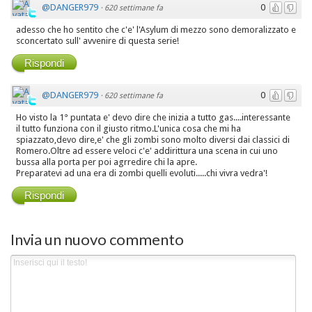
@DANGER979
0
·
620 settimane fa
adesso che ho sentito che c'e' l'Asylum di mezzo sono demoralizzato e
sconcertato sull' avvenire di questa serie!
Rispondi
@DANGER979
0
·
620 settimane fa
Ho visto la 1° puntata e' devo dire che inizia a tutto gas....interessante
il tutto funziona con il giusto ritmo.L'unica cosa che mi ha
spiazzato,devo dire,e' che gli zombi sono molto diversi dai classici di
Romero.Oltre ad essere veloci c'e' addirittura una scena in cui uno
bussa alla porta per poi agrredire chi la apre.
Preparatevi ad una era di zombi quelli evoluti.....chi vivra vedra'!
Rispondi
Invia un nuovo commento