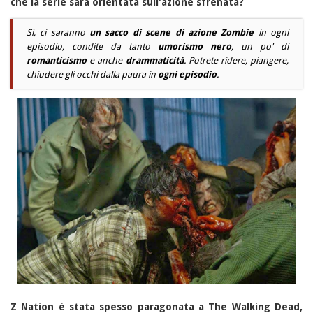
che la serie sarà orientata sull'azione sfrenata?
Sì, ci saranno
un sacco di scene di azione Zombie
in ogni
episodio, condite da tanto
umorismo nero
, un po' di
romanticismo
e anche
drammaticità
. Potrete ridere, piangere,
chiudere gli occhi dalla paura in
ogni episodio
.
Z Nation è stata spesso paragonata a The Walking Dead,