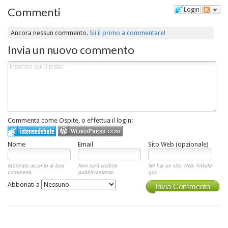
Commenti
Login
Ancora nessun commento.
Sii il primo a commentare!
Invia un nuovo commento
Commenta come Ospite, o effettua il login:
Nome
Email
Sito Web (opzionale)
Mostrato accanto ai tuoi
Non sarà visibile
Sei hai un sito Web, linkalo
commenti.
pubblicamente.
qui.
Abbonati a
Invia Commento