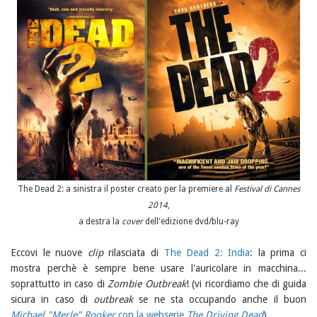
The Dead 2: a sinistra il poster creato per la premiere al
Festival di Cannes
2014
,
a destra la
cover
dell'edizione dvd/blu-ray
Eccovi le nuove
clip
rilasciata di
The Dead 2: India
: la prima ci
mostra perchè è sempre bene usare l'auricolare in macchina...
soprattutto in caso di
Zombie Outbreak
! (vi ricordiamo che di guida
sicura in caso di
outbreak
se ne sta occupando anche il buon
Michael "Merle" Rooker
con la webserie
The Driving Dead
)