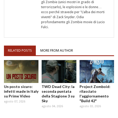
gli Zombie (unici mostri in grado di
terrorizzarlo), le esplosioni e le donne…
ecco perché stravede per "L’alba dei morti
viventi" di Zack Snyder. Odia
profondamente gli Zombie movie di Lucio
Fulci.
RELATED POSTS
MORE FROM AUTHOR
Un posto sicuro:
TWD Dead City: la
Project Zomboid:
infetti made in Italy
seconda puntata
rilasciato
su Prime Video
della Stagione 3 su
l'aggiornamento
Sky
"Build 42"
agosto 07, 2026
agosto 04, 2026
agosto 03, 2026