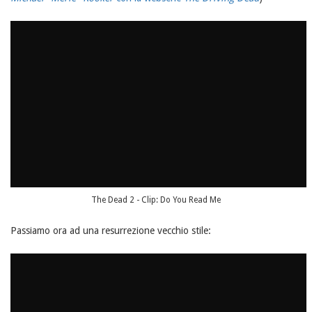
The Dead 2 - Clip: Do You Read Me
Passiamo ora ad una resurrezione vecchio stile: