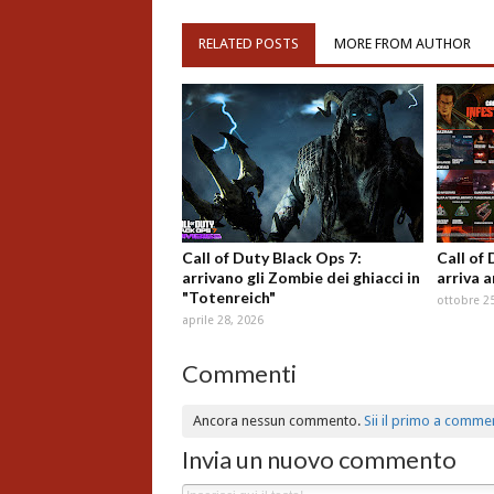
RELATED POSTS
MORE FROM AUTHOR
Call of Duty Black Ops 7:
Call of 
arrivano gli Zombie dei ghiacci in
arriva 
"Totenreich"
ottobre 2
aprile 28, 2026
Commenti
Ancora nessun commento.
Sii il primo a comme
Invia un nuovo commento