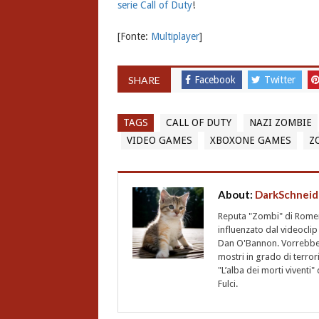
serie Call of Duty
!
[Fonte:
Multiplayer
]
SHARE
Facebook
Twitter
TAGS
CALL OF DUTY
NAZI ZOMBIE
VIDEO GAMES
XBOXONE GAMES
Z
About:
DarkSchneid
Reputa "Zombi" di Romero,
influenzato dal videoclip 
Dan O'Bannon. Vorrebbe 
mostri in grado di terro
"L’alba dei morti vivent
Fulci.