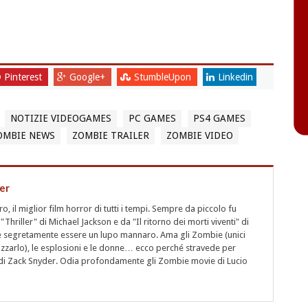
Pinterest
Google+
StumbleUpon
Linkedin
NOTIZIE VIDEOGAMES
PC GAMES
PS4 GAMES
OMBIE NEWS
ZOMBIE TRAILER
ZOMBIE VIDEO
er
 il miglior film horror di tutti i tempi. Sempre da piccolo fu
"Thriller" di Michael Jackson e da "Il ritorno dei morti viventi" di
segretamente essere un lupo mannaro. Ama gli Zombie (unici
rizzarlo), le esplosioni e le donne… ecco perché stravede per
i" di Zack Snyder. Odia profondamente gli Zombie movie di Lucio