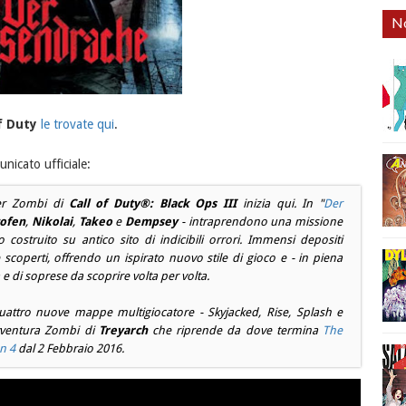
No
f Duty
le trovate qui
.
nicato ufficiale:
 per Zombi di
Call of Duty®: Black Ops III
inizia qui. In "
Der
tofen
,
Nikolai
,
Takeo
e
Dempsey
- intraprendono una missione
costruito su antico sito di indicibili orrori. Immensi depositi
coperti, offrendo un ispirato nuovo stile di gioco e - in piena
 e di soprese da scoprire volta per volta.
uattro nuove mappe multigiocatore -
Skyjacked
,
Rise
,
Splash
e
vventura Zombi di
Treyarch
che riprende da dove termina
The
n 4
dal
2 Febbraio 2016
.