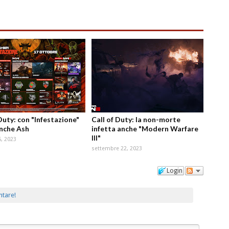
Duty: con "Infestazione"
Call of Duty: la non-morte
anche Ash
infetta anche "Modern Warfare
III"
5, 2023
settembre 22, 2023
Login
ntare!