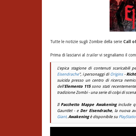
Tutte le notizie sugli Zombie della serie
Call o
Prima di lasciarvi al
trailer
vi segnaliamo il comu
L'epica stagione di contenuti scaricabili
Eisendrache
", i personaggi di
Origins
-
Rich
suicida presso un centro di ricerca nemico 
dell'
Elemento 115
sono stati recentemente s
tradizione Zombi - una serie di colpi di scena
Il
Pacchetto Mappe Awakening
include q
Gauntlet
- e
Der Eisendrache
, la nuova a
Giant
.
Awakening
è disponibile su
PlayStatio