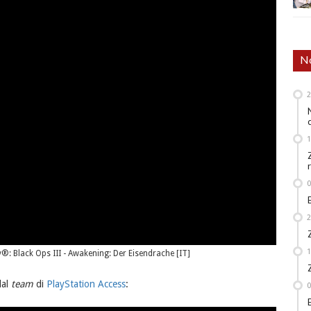
No
uty®: Black Ops III - Awakening: Der Eisendrache [IT]
dal
team
di
PlayStation Access
: