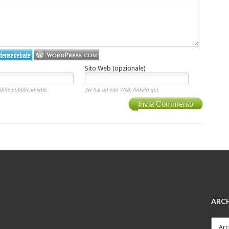
Sito Web (opzionale)
ibile pubblicamente.
Sei hai un sito Web, linkalo qui.
Invia Commento
ARCH