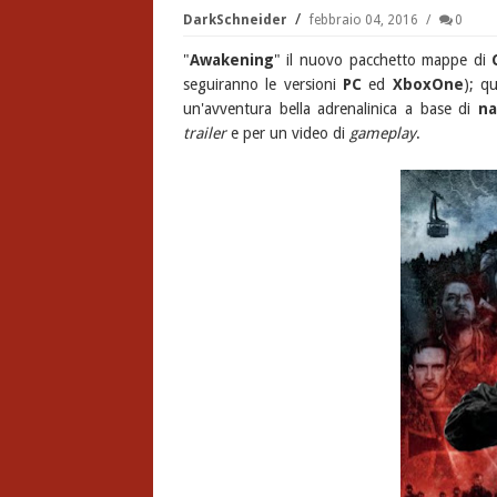
DarkSchneider
febbraio 04, 2016
0
"
Awakening
" il nuovo pacchetto mappe di
seguiranno le versioni
PC
ed
XboxOne
); q
un'avventura bella adrenalinica a base di
na
trailer
e per un video di
gameplay
.