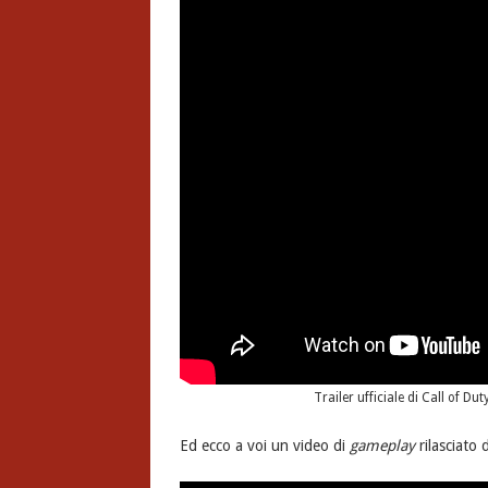
Trailer ufficiale di Call of D
Ed ecco a voi un video di
gameplay
rilasciato 