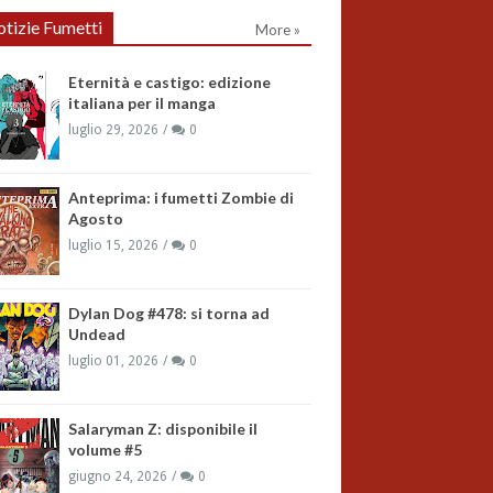
tizie Fumetti
More »
Eternità e castigo: edizione
italiana per il manga
luglio 29, 2026
0
Anteprima: i fumetti Zombie di
Agosto
luglio 15, 2026
0
Dylan Dog #478: si torna ad
Undead
luglio 01, 2026
0
Salaryman Z: disponibile il
volume #5
giugno 24, 2026
0