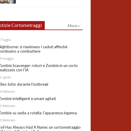
tizie Cortometraggi
More »
27
luglio
Nightborne: si rianimano i caduti affinchè
continuino a combattere
19
maggio
Zombie Scavenger: robot e Zombie in un corto
realizzato con l'IA
02
aprile
Elles: lutto durante l'outbreak
24
febbraio
Zombie intelligenti e umani agitati
13
febbraio
Zombie su sedia a rotella: l'apparenza inganna
03
febbraio
Evil Has Always Had A Name: un cortometraggio