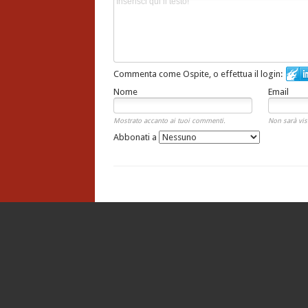
Commenta come Ospite, o effettua il login:
Nome
Email
Mostrato accanto ai tuoi commenti.
Non sarà vis
Abbonati a