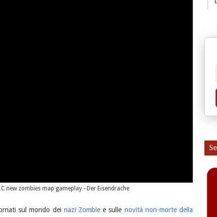
Se
DLC new zombies map gameplay - Der Eisendrache
iornati sul mondo dei
nazi Zombie
e sulle
novità non-morte della