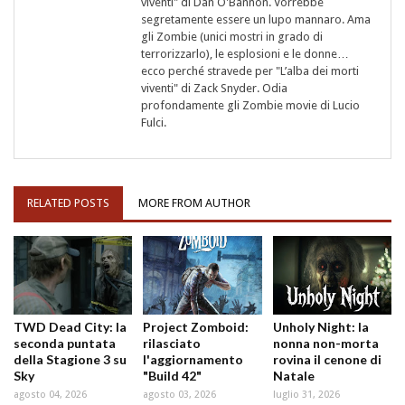
viventi" di Dan O'Bannon. Vorrebbe
segretamente essere un lupo mannaro. Ama
gli Zombie (unici mostri in grado di
terrorizzarlo), le esplosioni e le donne…
ecco perché stravede per "L’alba dei morti
viventi" di Zack Snyder. Odia
profondamente gli Zombie movie di Lucio
Fulci.
RELATED POSTS
MORE FROM AUTHOR
TWD Dead City: la
Project Zomboid:
Unholy Night: la
seconda puntata
rilasciato
nonna non-morta
della Stagione 3 su
l'aggiornamento
rovina il cenone di
Sky
"Build 42"
Natale
agosto 04, 2026
agosto 03, 2026
luglio 31, 2026