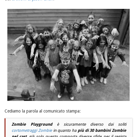
Cediamo la parola al comunicato stampa:
Zombie Playground
è sicuramente diverso dai soliti
cortometraggi Zombie
in quanto ha
più di 30 bambini Zombie
nel cast
, già solo questo comporta diverse sfide per il regista