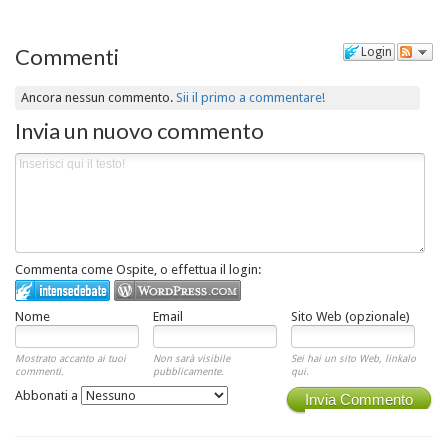
Commenti
Login
Ancora nessun commento.
Sii il primo a commentare!
Invia un nuovo commento
Commenta come Ospite, o effettua il login:
Nome
Email
Sito Web (opzionale)
Mostrato accanto ai tuoi
Non sarà visibile
Sei hai un sito Web, linkalo
commenti.
pubblicamente.
qui.
Abbonati a
Invia Commento