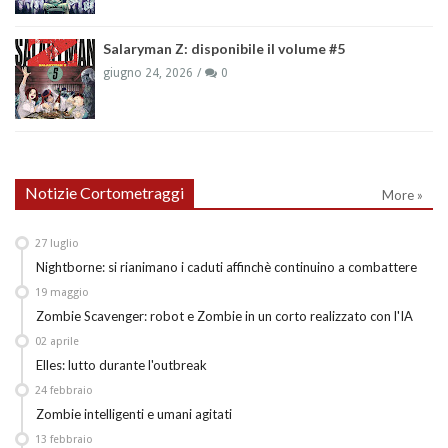
Salaryman Z: disponibile il volume #5
giugno 24, 2026
0
Notizie Cortometraggi
More »
27
luglio
Nightborne: si rianimano i caduti affinchè continuino a combattere
19
maggio
Zombie Scavenger: robot e Zombie in un corto realizzato con l'IA
02
aprile
Elles: lutto durante l'outbreak
24
febbraio
Zombie intelligenti e umani agitati
13
febbraio