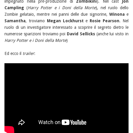
impegnato nella pre-produzione di
Zombikini
). Nel cast
Jon
Campling
(
Harry Potter e i Doni della Morte
), nel ruolo dello
Zombie gelataio, mentre nei panni delle due signorine,
Winona
e
Samantha
, troviamo
Megan Lockhurst
e
Rosie Pearson
. Nel
ruolo di un investigatore interessato a scoprire il segreto dietro le
numerose sparizioni troviamo poi
David Sellicks
(anche lui visto in
Harry Potter e i Doni della Morte
)
Ed ecco il
trailer
: