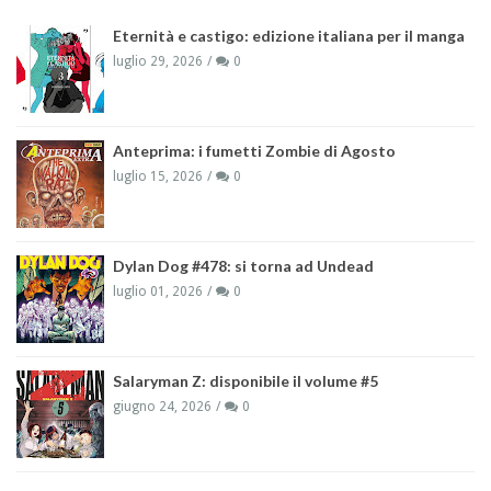
Eternità e castigo: edizione italiana per il manga
luglio 29, 2026
0
Anteprima: i fumetti Zombie di Agosto
luglio 15, 2026
0
Dylan Dog #478: si torna ad Undead
luglio 01, 2026
0
Salaryman Z: disponibile il volume #5
giugno 24, 2026
0