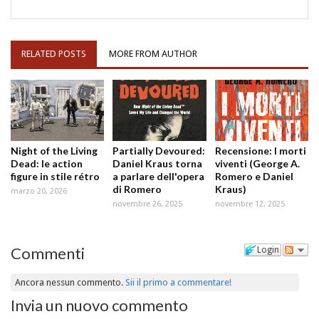
RELATED POSTS
MORE FROM AUTHOR
Night of the Living
Partially Devoured:
Recensione: I morti
Dead: le action
Daniel Kraus torna
viventi (George A.
figure in stile rétro
a parlare dell'opera
Romero e Daniel
di Romero
Kraus)
marzo 20, 2026
novembre 26, 2025
novembre 12, 2025
Commenti
Login
Ancora nessun commento.
Sii il primo a commentare!
Invia un nuovo commento