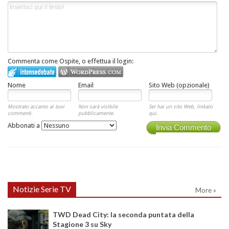
Commenta come Ospite, o effettua il login:
Nome
Email
Sito Web (opzionale)
Mostrato accanto ai tuoi
Non sarà visibile
Sei hai un sito Web, linkalo
commenti.
pubblicamente.
qui.
Abbonati a
Invia Commento
Notizie Serie TV
More »
TWD Dead City: la seconda puntata della
Stagione 3 su Sky