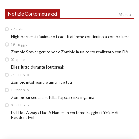
Notizie Cortometraggi
More »
27
luglio
Nightborne: si rianimano i caduti affinchè continuino a combattere
19
maggio
Zombie Scavenger: robot e Zombie in un corto realizzato con l'IA
02
aprile
Elles: lutto durante l'outbreak
24
febbraio
Zombie intelligenti e umani agitati
13
febbraio
Zombie su sedia a rotella: l'apparenza inganna
03
febbraio
Evil Has Always Had A Name: un cortometraggio uffiiciale di
Resident Evil