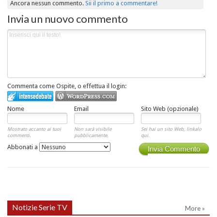
Ancora nessun commento.
Sii il primo a commentare!
Invia un nuovo commento
Commenta come Ospite, o effettua il login:
Nome
Email
Sito Web (opzionale)
Mostrato accanto ai tuoi
Non sarà visibile
Sei hai un sito Web, linkalo
commenti.
pubblicamente.
qui.
Abbonati a
Invia Commento
Notizie Serie TV
More »