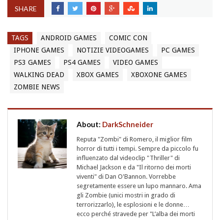
SHARE
TAGS
ANDROID GAMES
COMIC CON
IPHONE GAMES
NOTIZIE VIDEOGAMES
PC GAMES
PS3 GAMES
PS4 GAMES
VIDEO GAMES
WALKING DEAD
XBOX GAMES
XBOXONE GAMES
ZOMBIE NEWS
About:
DarkSchneider
Reputa "Zombi" di Romero, il miglior film
horror di tutti i tempi. Sempre da piccolo fu
influenzato dal videoclip "Thriller" di
Michael Jackson e da "Il ritorno dei morti
viventi" di Dan O'Bannon. Vorrebbe
segretamente essere un lupo mannaro. Ama
gli Zombie (unici mostri in grado di
terrorizzarlo), le esplosioni e le donne…
ecco perché stravede per "L’alba dei morti