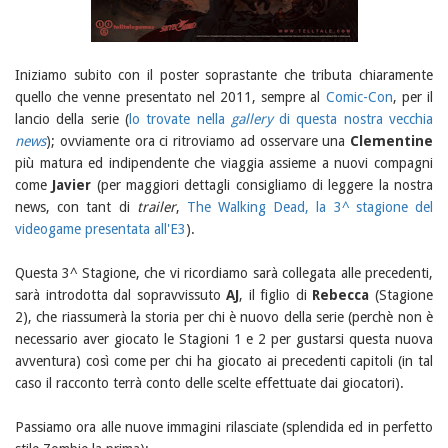
Iniziamo subito con il poster soprastante che tributa chiaramente
quello che venne presentato nel 2011, sempre al
Comic-Con
, per il
lancio della serie (
lo trovate nella
gallery
di questa nostra vecchia
news
); ovviamente ora ci ritroviamo ad osservare una
Clementine
più matura ed indipendente che viaggia assieme a nuovi compagni
come
Javier
(per maggiori dettagli consigliamo di leggere la nostra
news, con tant di
trailer
,
The Walking Dead, la 3^ stagione del
videogame presentata all'E3
).
Questa 3^ Stagione, che vi ricordiamo sarà collegata alle precedenti,
sarà introdotta dal sopravvissuto
AJ
, il figlio di
Rebecca
(Stagione
2), che riassumerà la storia per chi è nuovo della serie (perchè non è
necessario aver giocato le Stagioni 1 e 2 per gustarsi questa nuova
avventura) così come per chi ha giocato ai precedenti capitoli (in tal
caso il racconto terrà conto delle scelte effettuate dai giocatori).
Passiamo ora alle nuove immagini rilasciate (splendida ed in perfetto