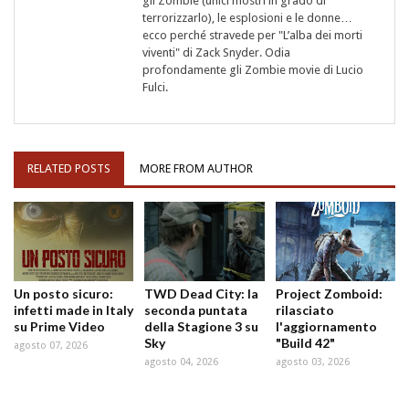
gli Zombie (unici mostri in grado di
terrorizzarlo), le esplosioni e le donne…
ecco perché stravede per "L’alba dei morti
viventi" di Zack Snyder. Odia
profondamente gli Zombie movie di Lucio
Fulci.
RELATED POSTS
MORE FROM AUTHOR
Un posto sicuro:
TWD Dead City: la
Project Zomboid:
infetti made in Italy
seconda puntata
rilasciato
su Prime Video
della Stagione 3 su
l'aggiornamento
Sky
"Build 42"
agosto 07, 2026
agosto 04, 2026
agosto 03, 2026