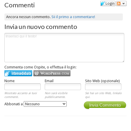
Commenti
Login
Ancora nessun commento.
Sii il primo a commentare!
Invia un nuovo commento
Commenta come Ospite, o effettua il login:
Nome
Email
Sito Web (opzionale)
Mostrato accanto ai tuoi
Non sarà visibile
Sei hai un sito Web, linkalo
commenti.
pubblicamente.
qui.
Abbonati a
Invia Commento