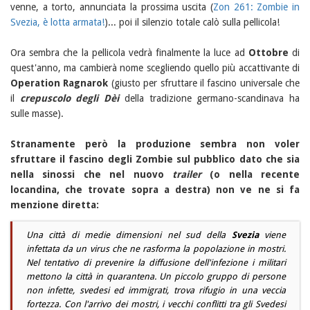
venne, a torto, annunciata la prossima uscita (
Zon 261: Zombie in
Svezia, è lotta armata!
)... poi il silenzio totale calò sulla pellicola!
Ora sembra che la pellicola vedrà finalmente la luce ad
Ottobre
di
quest'anno, ma cambierà nome scegliendo quello più accattivante di
Operation Ragnarok
(giusto per sfruttare il fascino universale che
il
crepuscolo degli Dèi
della tradizione germano-scandinava ha
sulle masse).
Stranamente però la produzione sembra non voler
sfruttare il fascino degli Zombie sul pubblico dato che sia
nella sinossi che nel nuovo
trailer
(o nella recente
locandina, che trovate sopra a destra) non ve ne si fa
menzione diretta:
Una città di medie dimensioni nel sud della
Svezia
viene
infettata da un virus che ne rasforma la popolazione in mostri.
Nel tentativo di prevenire la diffusione dell'infezione i militari
mettono la città in quarantena. Un piccolo gruppo di persone
non infette, svedesi ed immigrati, trova rifugio in una veccia
fortezza. Con l'arrivo dei mostri, i vecchi conflitti tra gli Svedesi