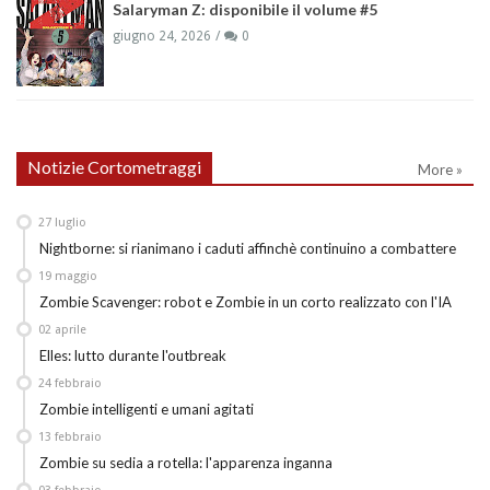
Salaryman Z: disponibile il volume #5
giugno 24, 2026
0
Notizie Cortometraggi
More »
27
luglio
Nightborne: si rianimano i caduti affinchè continuino a combattere
19
maggio
Zombie Scavenger: robot e Zombie in un corto realizzato con l'IA
02
aprile
Elles: lutto durante l'outbreak
24
febbraio
Zombie intelligenti e umani agitati
13
febbraio
Zombie su sedia a rotella: l'apparenza inganna