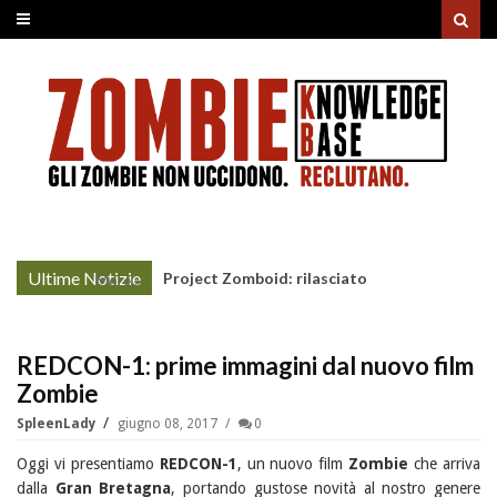
Ultime Notizie
Project Zomboid: rilasciato
More »
l'aggiornamento "Build 42"
REDCON-1: prime immagini dal nuovo film
Zombie
SpleenLady
giugno 08, 2017
0
Oggi vi presentiamo
REDCON-1
, un nuovo film
Zombie
che arriva
dalla
Gran Bretagna
, portando gustose novità al nostro genere