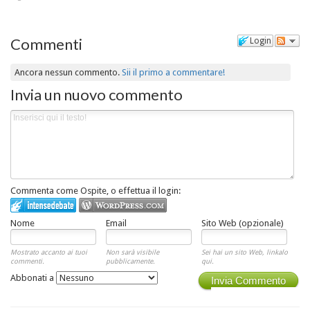
Commenti
Login
Ancora nessun commento.
Sii il primo a commentare!
Invia un nuovo commento
Commenta come Ospite, o effettua il login:
Nome
Email
Sito Web (opzionale)
Mostrato accanto ai tuoi
Non sarà visibile
Sei hai un sito Web, linkalo
commenti.
pubblicamente.
qui.
Abbonati a
Invia Commento