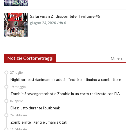
Salaryman Z: disponibile il volume #5
giugno 24, 2026
0
Notizie Cortometraggi
More »
27
luglio
Nightborne: si rianimano i caduti affinchè continuino a combattere
19
maggio
Zombie Scavenger: robot e Zombie in un corto realizzato con l'IA
02
aprile
Elles: lutto durante l'outbreak
24
febbraio
Zombie intelligenti e umani agitati
13
febbraio