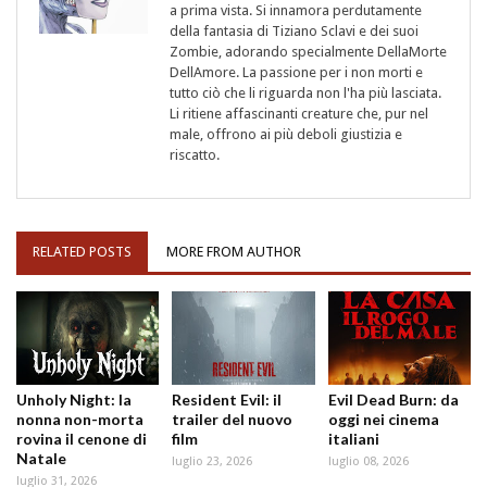
a prima vista. Si innamora perdutamente
della fantasia di Tiziano Sclavi e dei suoi
Zombie, adorando specialmente DellaMorte
DellAmore. La passione per i non morti e
tutto ciò che li riguarda non l'ha più lasciata.
Li ritiene affascinanti creature che, pur nel
male, offrono ai più deboli giustizia e
riscatto.
RELATED POSTS
MORE FROM AUTHOR
Unholy Night: la
Resident Evil: il
Evil Dead Burn: da
nonna non-morta
trailer del nuovo
oggi nei cinema
rovina il cenone di
film
italiani
Natale
luglio 23, 2026
luglio 08, 2026
luglio 31, 2026