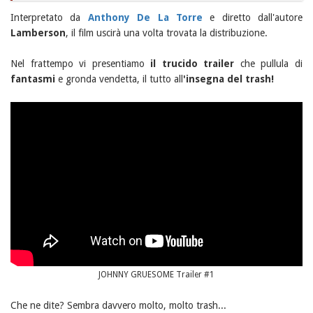
Interpretato da
Anthony De La Torre
e diretto dall'autore
Lamberson
, il film uscirà una volta trovata la distribuzione.
Nel frattempo vi presentiamo
il trucido trailer
che pullula di
fantasmi
e gronda vendetta, il tutto all
'insegna del trash!
JOHNNY GRUESOME Trailer #1
Che ne dite? Sembra davvero molto, molto trash...