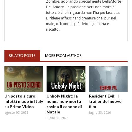
Zombie, adorando specialmente DellaMorte
DellAmore. La passione per i non morti e
tutto ciò che li riguarda non l'ha più lasciata.
Li ritiene affascinanti creature che, pur nel
male, offrono ai più deboli giustizia e
riscatto.
RELATED POSTS
MORE FROM AUTHOR
Un posto sicuro:
Unholy Night: la
Resident Evil: il
infetti made in Italy
nonna non-morta
trailer del nuovo
su Prime Video
rovina il cenone di
film
Natale
agosto 07, 2026
luglio 23, 2026
luglio 31, 2026