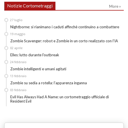
Notizie Cortometraggi
More »
27
luglio
Nightborne: si rianimano i caduti affinchè continuino a combattere
19
maggio
Zombie Scavenger: robot e Zombie in un corto realizzato con l'IA
02
aprile
Elles: lutto durante l'outbreak
24
febbraio
Zombie intelligenti e umani agitati
13
febbraio
Zombie su sedia a rotella: l'apparenza inganna
03
febbraio
Evil Has Always Had A Name: un cortometraggio uffiiciale di
Resident Evil