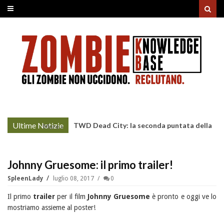
Ultime Notizie
TWD Dead City: la seconda puntata della
More »
Stagione 3 su Sky
Johnny Gruesome: il primo trailer!
SpleenLady
luglio 08, 2017
0
Il primo
trailer
per il film
Johnny Gruesome
è pronto e oggi ve lo
mostriamo assieme al poster!