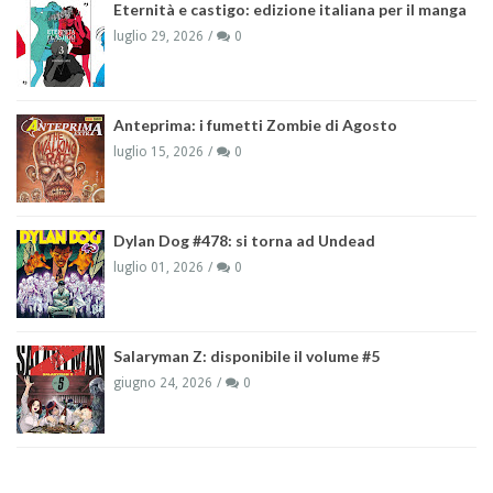
Eternità e castigo: edizione italiana per il manga
luglio 29, 2026
0
Anteprima: i fumetti Zombie di Agosto
luglio 15, 2026
0
Dylan Dog #478: si torna ad Undead
luglio 01, 2026
0
Salaryman Z: disponibile il volume #5
giugno 24, 2026
0