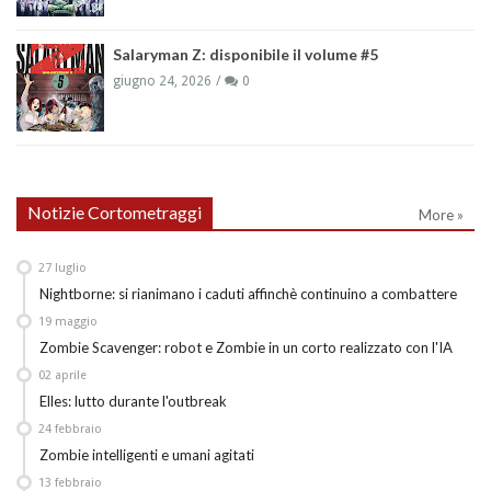
Salaryman Z: disponibile il volume #5
giugno 24, 2026
0
Notizie Cortometraggi
More »
27
luglio
Nightborne: si rianimano i caduti affinchè continuino a combattere
19
maggio
Zombie Scavenger: robot e Zombie in un corto realizzato con l'IA
02
aprile
Elles: lutto durante l'outbreak
24
febbraio
Zombie intelligenti e umani agitati
13
febbraio