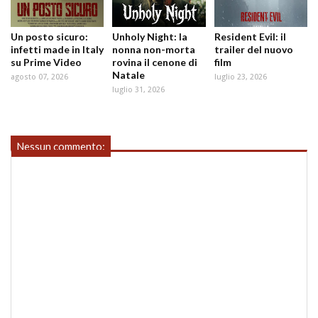
Un posto sicuro:
Unholy Night: la
Resident Evil: il
infetti made in Italy
nonna non-morta
trailer del nuovo
su Prime Video
rovina il cenone di
film
Natale
agosto 07, 2026
luglio 23, 2026
luglio 31, 2026
Nessun commento: