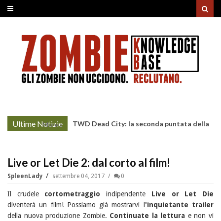
Ultime Notizie
TWD Dead City: la seconda puntata della
More »
Stagione 3 su Sky
Live or Let Die 2: dal corto al film!
SpleenLady
settembre 04, 2017
0
Il crudele
cortometraggio
indipendente
Live or Let Die
diventerà un film! Possiamo già mostrarvi l
'inquietante trailer
della nuova produzione Zombie.
Continuate la lettura
e non vi