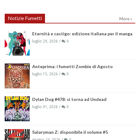
Notizie Fumetti
More »
Eternità e castigo: edizione italiana per il manga
luglio 29, 2026
0
Anteprima: i fumetti Zombie di Agosto
luglio 15, 2026
0
Dylan Dog #478: si torna ad Undead
luglio 01, 2026
0
Salaryman Z: disponibile il volume #5
giugno 24, 2026
0