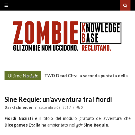
Ultime Notizie
TWD Dead City: la seconda puntata della
More »
Stagione 3 su Sky
Sine Requie: un'avventura tra i fiordi
DarkSchneider
settembre 03, 2017
0
Fiordi Nazisti
è il titolo del modulo gratuito dell'avventura che
Dicegames Italia
ha ambientato nel
gdr
Sine Requie
.