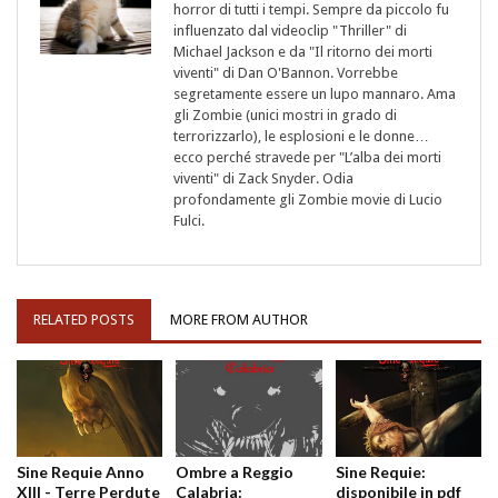
horror di tutti i tempi. Sempre da piccolo fu
influenzato dal videoclip "Thriller" di
Michael Jackson e da "Il ritorno dei morti
viventi" di Dan O'Bannon. Vorrebbe
segretamente essere un lupo mannaro. Ama
gli Zombie (unici mostri in grado di
terrorizzarlo), le esplosioni e le donne…
ecco perché stravede per "L’alba dei morti
viventi" di Zack Snyder. Odia
profondamente gli Zombie movie di Lucio
Fulci.
RELATED POSTS
MORE FROM AUTHOR
Sine Requie Anno
Ombre a Reggio
Sine Requie:
XIII - Terre Perdute
Calabria:
disponibile in pdf