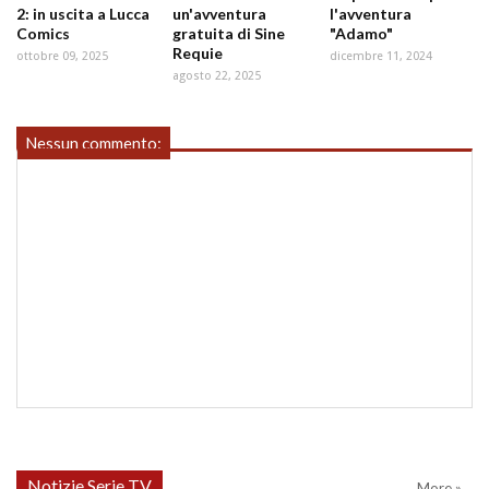
2: in uscita a Lucca
un'avventura
l'avventura
Comics
gratuita di Sine
"Adamo"
Requie
ottobre 09, 2025
dicembre 11, 2024
agosto 22, 2025
Nessun commento:
Notizie Serie TV
More »