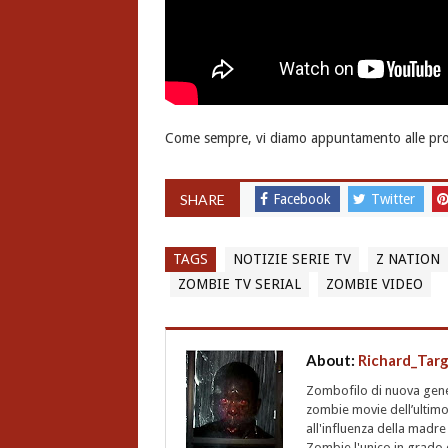
Come sempre, vi diamo appuntamento alle pr
SHARE
Facebook
Twitter
TAGS
NOTIZIE SERIE TV
Z NATION
ZOMBIE TV SERIAL
ZOMBIE VIDEO
About:
Richard_Tar
Zombofilo di nuova gener
zombie movie dell’ultimo
all'influenza della madre
Zombie l'unico in grado d