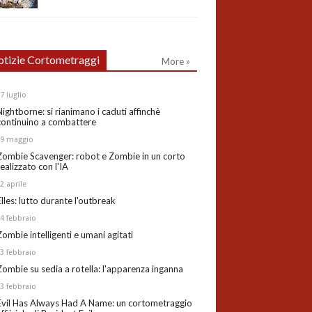
tizie Cortometraggi
More »
27
luglio
Nightborne: si rianimano i caduti affinchè
continuino a combattere
19
maggio
Zombie Scavenger: robot e Zombie in un corto
realizzato con l'IA
02
aprile
Elles: lutto durante l'outbreak
24
febbraio
Zombie intelligenti e umani agitati
13
febbraio
Zombie su sedia a rotella: l'apparenza inganna
03
febbraio
Evil Has Always Had A Name: un cortometraggio