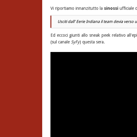
Vi riportiamo innanzitutto la
sinossi
ufficiale 
Usciti dall' Eerie Indiana il team devia vers
Ed eccoci giunti allo sneak peek relativo all'ep
(sul canale
SyFy
) questa sera.