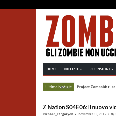
HOME
NOTIZIE
RECENSIONI
Ultime Notizie
Project Zomboid: rilas
More »
Z Nation S04E06: il nuovo vi
Richard_Targaryen
novembre 03, 2017