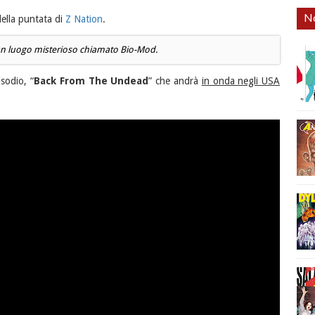
No
della puntata di
Z Nation
.
o un luogo misterioso chiamato Bio-Mod.
isodio, “
Back From The Undead
” che andrà
in onda negli USA