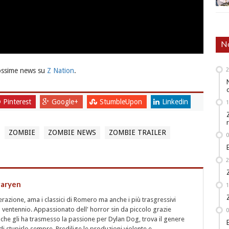
No
ossime news su
Z Nation
.
Pinterest
Google+
StumbleUpon
Linkedin
ZOMBIE
ZOMBIE NEWS
ZOMBIE TRAILER
garyen
azione, ama i classici di Romero ma anche i più trasgressivi
 ventennio. Appassionato dell' horror sin da piccolo grazie
 che gli ha trasmesso la passione per Dylan Dog, trova il genere
i stupirlo sempre. Predilige le produzioni violente e