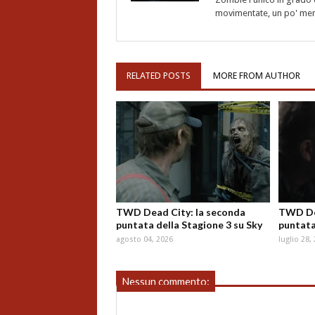
movimentate, un po' meno
RELATED POSTS
MORE FROM AUTHOR
TWD Dead City: la seconda
TWD Dea
puntata della Stagione 3 su Sky
puntata
agosto 04, 2026
luglio 28,
Nessun commento: