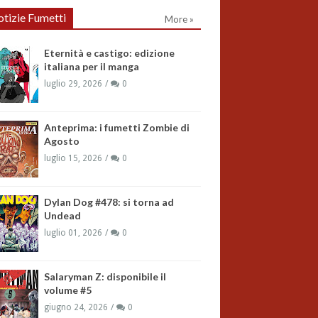
tizie Fumetti
More »
Eternità e castigo: edizione
italiana per il manga
luglio 29, 2026
0
Anteprima: i fumetti Zombie di
Agosto
luglio 15, 2026
0
Dylan Dog #478: si torna ad
Undead
luglio 01, 2026
0
Salaryman Z: disponibile il
volume #5
giugno 24, 2026
0