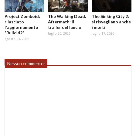
Project Zomboid:
The Walking Dead.
The Sinking City 2:
rilasciato
Aftermath: il
si risvegliano anche
l'aggiornamento
trailer del lancio
i morti
"Build 42"
luglio 20, 2026
luglio 17, 2026
agosto 03, 2026
Nessun commento: