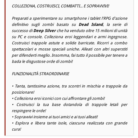
COLLEZIONA, COSTRUISCI, COMBATTI... E SOPRAVVIVI!
Preparati a sperimentare su smartphone i tablet l'RPG d'azione
definitivo sugli zombi basato su
Dead Island
, la serie di
successo di
Deep Silver
che ha venduto oltre 15 milioni di unità
su
PC
e
console
. Colleziona eroi leggendari e armi ingegnose.
Costruisci trappole astute e solide barricate. Ricorri a combo
spettacolari e mosse speciali uniche. Alleati con altri superstiti
per difenderti meglio. Insomma, fai tutto il possibile per tenere a
bada le disgustose orde di zombi!
FUNZIONALITÀ STRAORDINARIE
• Tanta, tantissima azione, tra scontri in mischia e trappole da
posizionare!
• Colleziona eroi iconici con cui affrontare gli zombi!
• Costruisci la tua base dotandola di trappole letali per
respingere le orde!
• Sopravvivi insieme ai tuoi amici e ai tuoi alleati!
• Esplora e libera tante isole, ciascuna realizzata con grande
cura!