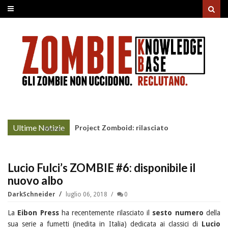
Ultime Notizie
Project Zomboid: rilasciato
More »
l'aggiornamento "Build 42"
Lucio Fulci’s ZOMBIE #6: disponibile il
nuovo albo
DarkSchneider
luglio 06, 2018
0
La
Eibon Press
ha recentemente rilasciato il
sesto numero
della
sua serie a fumetti (inedita in Italia) dedicata ai classici di
Lucio