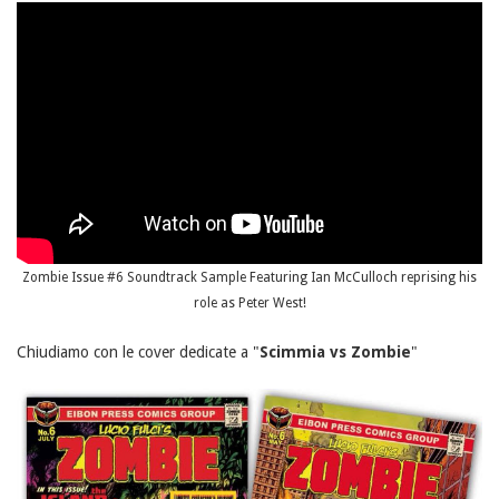
Zombie Issue #6 Soundtrack Sample Featuring Ian McCulloch reprising his
role as Peter West!
Chiudiamo con le cover dedicate a "
Scimmia vs Zombie
"