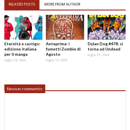
RELATED POSTS
MORE FROM AUTHOR
Eternità e castigo:
Anteprima: i
Dylan Dog #478: si
edizione italiana
fumetti Zombie di
torna ad Undead
per il manga
Agosto
luglio 01, 2026
luglio 29, 2026
luglio 15, 2026
Nessun commento: