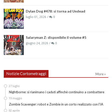
Dylan Dog #478: si torna ad Undead
luglio 01, 2026
0
Salaryman Z: disponibile il volume #5
giugno 24, 2026
0
Notizie Cortometraggi
More »
27
luglio
Nightborne: si rianimano i caduti affinchè continuino a combattere
19
maggio
Zombie Scavenger: robot e Zombie in un corto realizzato con l'IA
02
aprile