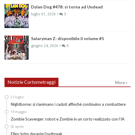
Dylan Dog #478: si torna ad Undead
luglio 01, 2026
0
Salaryman Z: disponibile il volume #5
giugno 24, 2026
0
Notizie Cortometraggi
More »
27
luglio
Nightborne: si rianimano i caduti affinchè continuino a combattere
19
maggio
Zombie Scavenger: robot e Zombie in un corto realizzato con l'IA
02
aprile
Elles: lutto durante l'outbreak