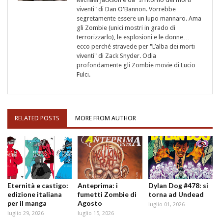
viventi" di Dan O'Bannon. Vorrebbe
segretamente essere un lupo mannaro. Ama
gli Zombie (unici mostri in grado di
terrorizzarlo), le esplosioni e le donne…
ecco perché stravede per "L’alba dei morti
viventi" di Zack Snyder. Odia
profondamente gli Zombie movie di Lucio
Fulci.
RELATED POSTS
MORE FROM AUTHOR
Eternità e castigo:
Anteprima: i
Dylan Dog #478: si
edizione italiana
fumetti Zombie di
torna ad Undead
per il manga
Agosto
luglio 01, 2026
luglio 29, 2026
luglio 15, 2026