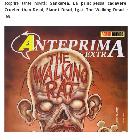
scoprire tante novità:
Sankarea
,
La principessa cadavere
,
Crueler than Dead
,
Planet Dead
,
Igai
,
The Walking Dead
e
'68
.