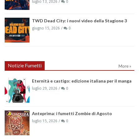
luglio 13, 2026
0
TWD Dead City: i nuovi video della Stagione 3
giugno 15, 2026
0
Notizie Fumetti
More »
Eternità e castigo: edizione italiana per il manga
luglio 29, 2026
0
Anteprima: i fumetti Zombie di Agosto
luglio 15, 2026
0