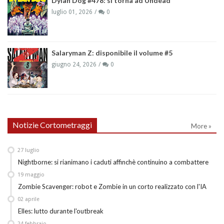
Dylan Dog #478: si torna ad Undead
luglio 01, 2026
0
Salaryman Z: disponibile il volume #5
giugno 24, 2026
0
Notizie Cortometraggi
More »
27
luglio
Nightborne: si rianimano i caduti affinchè continuino a combattere
19
maggio
Zombie Scavenger: robot e Zombie in un corto realizzato con l'IA
02
aprile
Elles: lutto durante l'outbreak
24
febbraio