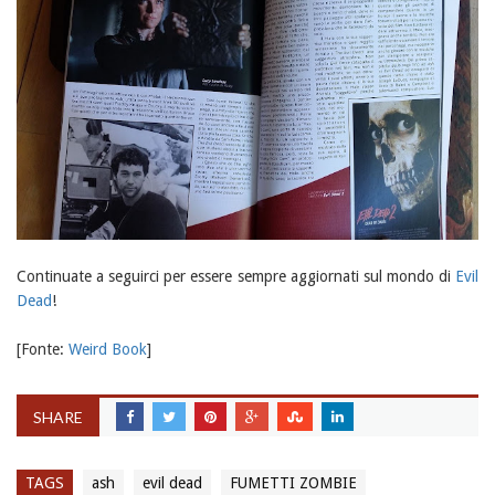
Continuate a seguirci per essere sempre aggiornati sul mondo di
Evil
Dead
!
[Fonte:
Weird Book
]
SHARE
TAGS
ash
evil dead
FUMETTI ZOMBIE