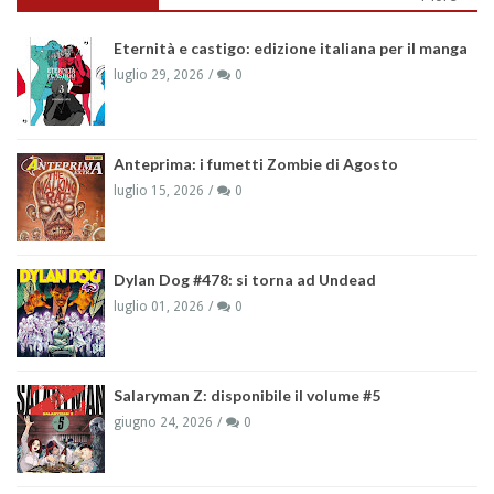
Eternità e castigo: edizione italiana per il manga
luglio 29, 2026
0
Anteprima: i fumetti Zombie di Agosto
luglio 15, 2026
0
Dylan Dog #478: si torna ad Undead
luglio 01, 2026
0
Salaryman Z: disponibile il volume #5
giugno 24, 2026
0