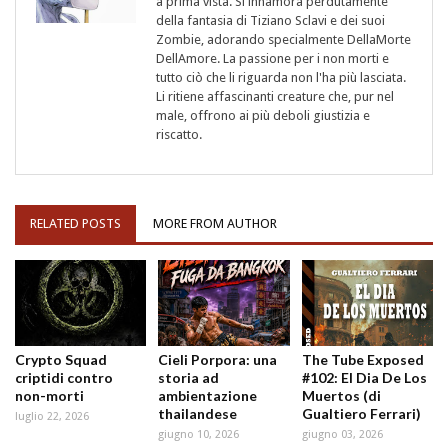
a prima vista. Si innamora perdutamente
della fantasia di Tiziano Sclavi e dei suoi
Zombie, adorando specialmente DellaMorte
DellAmore. La passione per i non morti e
tutto ciò che li riguarda non l'ha più lasciata.
Li ritiene affascinanti creature che, pur nel
male, offrono ai più deboli giustizia e
riscatto.
RELATED POSTS
MORE FROM AUTHOR
Crypto Squad
Cieli Porpora: una
The Tube Exposed
criptidi contro
storia ad
#102: El Dia De Los
non-morti
ambientazione
Muertos (di
thailandese
Gualtiero Ferrari)
luglio 22, 2026
giugno 10, 2026
giugno 03, 2026