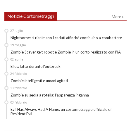
Notizie Cortometraggi
More »
27
luglio
Nightborne: si rianimano i caduti affinchè continuino a combattere
19
maggio
Zombie Scavenger: robot e Zombie in un corto realizzato con l'IA
02
aprile
Elles: lutto durante l'outbreak
24
febbraio
Zombie intelligenti e umani agitati
13
febbraio
Zombie su sedia a rotella: l'apparenza inganna
03
febbraio
Evil Has Always Had A Name: un cortometraggio uffiiciale di
Resident Evil