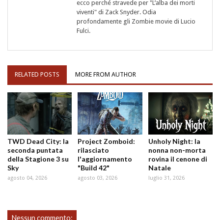
ecco perché stravede per "L’alba dei morti
viventi" di Zack Snyder. Odia
profondamente gli Zombie movie di Lucio
Fulci.
RELATED POSTS
MORE FROM AUTHOR
TWD Dead City: la
Project Zomboid:
Unholy Night: la
seconda puntata
rilasciato
nonna non-morta
della Stagione 3 su
l'aggiornamento
rovina il cenone di
Sky
"Build 42"
Natale
agosto 04, 2026
agosto 03, 2026
luglio 31, 2026
Nessun commento: