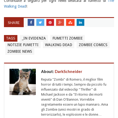
Continuate a seguirci per ogni
news
dedicata al fumetto di
The
Walking Dead
!
SHARE
TAGS
_IN EVIDENZA
FUMETTI ZOMBIE
NOTIZIE FUMETTI
WALKING DEAD
ZOMBIE COMICS
ZOMBIE NEWS
About:
DarkSchneider
Reputa "Zombi" di Romero, il miglior film
horror di tutti i tempi. Sempre da piccolo fu
influenzato dal videoclip "Thriller" di
Michael Jackson e da "Il ritorno dei morti
viventi" di Dan O'Bannon. Vorrebbe
segretamente essere un lupo mannaro. Ama
gli Zombie (unici mostri in grado di
terrorizzarlo), le esplosioni e le donne…