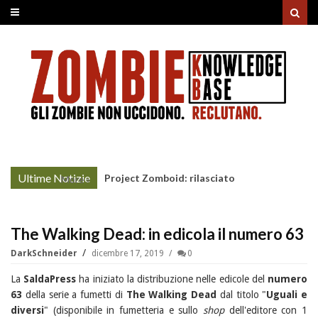
Ultime Notizie
Project Zomboid: rilasciato
More »
l'aggiornamento "Build 42"
The Walking Dead: in edicola il numero 63
DarkSchneider
dicembre 17, 2019
0
La
SaldaPress
ha iniziato la distribuzione nelle edicole del
numero
63
della serie a fumetti di
The Walking Dead
dal titolo "
Uguali e
diversi
" (disponibile in fumetteria e sullo
shop
dell'editore con 1