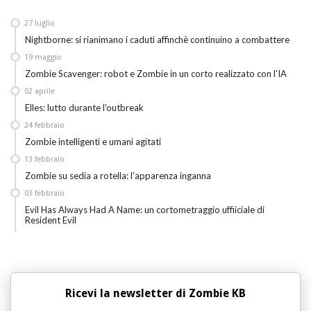
27
luglio
Nightborne: si rianimano i caduti affinchè continuino a combattere
19
maggio
Zombie Scavenger: robot e Zombie in un corto realizzato con l'IA
02
aprile
Elles: lutto durante l'outbreak
24
febbraio
Zombie intelligenti e umani agitati
13
febbraio
Zombie su sedia a rotella: l'apparenza inganna
03
febbraio
Evil Has Always Had A Name: un cortometraggio uffiiciale di
Resident Evil
Ricevi la newsletter di Zombie KB