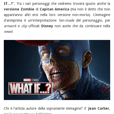
If…?
”. Tra i vari personaggi che vedremo troverà spazio anche la
versione Zombie
di
Capitan America
(ma non è detto che non
appariranno altri eroi nella loro versione non-morta). L'immagine
d'anteprima è un'interpretazione
fan-made
del personaggio, per
artwork
e
clip
ufficiali
Disney
non avete che da continuare nella
news
!
Chi è l'artista autore della soprastante immagine? E'
Jean Carlier
,
qui la sua pagina su ArtStation
.