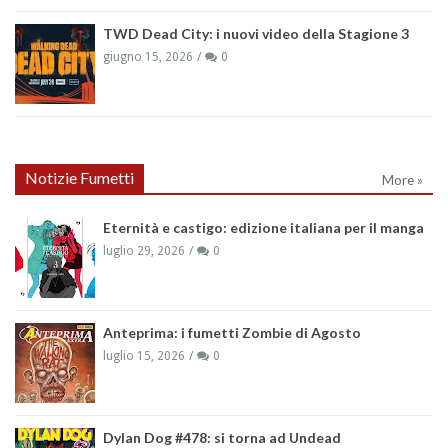
TWD Dead City: i nuovi video della Stagione 3
giugno 15, 2026
0
Notizie Fumetti
More »
Eternità e castigo: edizione italiana per il manga
luglio 29, 2026
0
Anteprima: i fumetti Zombie di Agosto
luglio 15, 2026
0
Dylan Dog #478: si torna ad Undead