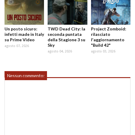
Un posto sicuro:
TWD Dead City: la
Project Zomboid:
infetti made in Italy
seconda puntata
rilasciato
su Prime Video
della Stagione 3 su
l'aggiornamento
Sky
"Build 42"
agosto 07, 2026
agosto 04, 2026
agosto 03, 2026
Nessun commento: