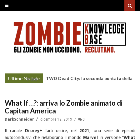
Ultime Notizie
TWD Dead City: la seconda puntata della
More »
Stagione 3 su Sky
What If…?: arriva lo Zombie animato di
Capitan America
DarkSchneider
dicembre 12, 2019
0
Il canale
Disney+
farà uscire, nel
2021
, una serie di episodi
autoconclusivi che rielaborano il mondo
Marvel
in versione “
What