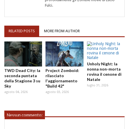
Fulci.
RELATED POSTS
MORE FROM AUTHOR
Unholy Night: la
nonna non-morta
TWD Dead City: la
Project Zomboid:
rovina il cenone di
seconda puntata
rilasciato
Natale
della Stagione 3 su
l'aggiornamento
Sky
"Build 42"
luglio 31, 2026
agosto 04, 2026
agosto 03, 2026
Nessun commento: