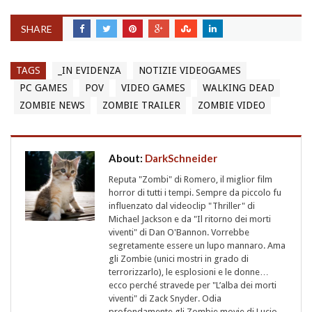
SHARE
TAGS
_IN EVIDENZA
NOTIZIE VIDEOGAMES
PC GAMES
POV
VIDEO GAMES
WALKING DEAD
ZOMBIE NEWS
ZOMBIE TRAILER
ZOMBIE VIDEO
About:
DarkSchneider
Reputa "Zombi" di Romero, il miglior film
horror di tutti i tempi. Sempre da piccolo fu
influenzato dal videoclip "Thriller" di
Michael Jackson e da "Il ritorno dei morti
viventi" di Dan O'Bannon. Vorrebbe
segretamente essere un lupo mannaro. Ama
gli Zombie (unici mostri in grado di
terrorizzarlo), le esplosioni e le donne…
ecco perché stravede per "L’alba dei morti
viventi" di Zack Snyder. Odia
profondamente gli Zombie movie di Lucio