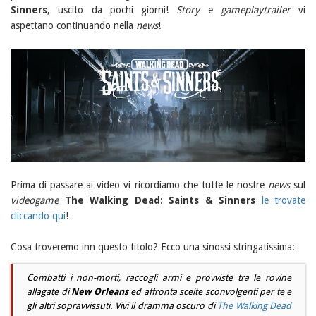
Sinners
, uscito da pochi giorni!
Story
e
gameplaytrailer
vi
aspettano continuando nella
news
!
Prima di passare ai video vi ricordiamo che tutte le nostre
news
sul
videogame
The Walking Dead: Saints & Sinners
le trovate
cliccando qui
!
Cosa troveremo inn questo titolo? Ecco una sinossi stringatissima:
Combatti i non-morti, raccogli armi e provviste tra le rovine
allagate di
New Orleans
ed affronta scelte sconvolgenti per te e
gli altri sopravvissuti. Vivi il dramma oscuro di
The Walking Dead