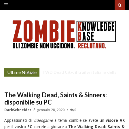
Ultime Notizie
TWD Dead City: il trailer italiano della
More »
Stagione 3
The Walking Dead, Saints & Sinners:
disponibile su PC
DarkSchneider
gennaio 28, 2020
0
Appassionati di
videogame
a tema Zombie se avete un
visore VR
per il vostro
PC
correte a giocare a
The Walking Dead: Saints &