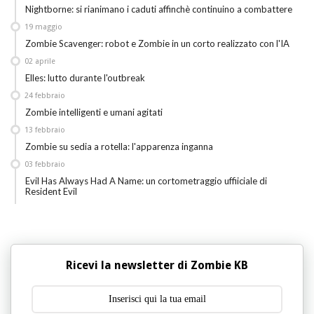
Nightborne: si rianimano i caduti affinchè continuino a combattere
19
maggio
Zombie Scavenger: robot e Zombie in un corto realizzato con l'IA
02
aprile
Elles: lutto durante l'outbreak
24
febbraio
Zombie intelligenti e umani agitati
13
febbraio
Zombie su sedia a rotella: l'apparenza inganna
03
febbraio
Evil Has Always Had A Name: un cortometraggio uffiiciale di
Resident Evil
Ricevi la newsletter di Zombie KB