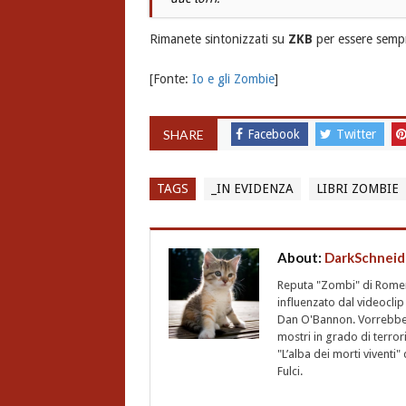
Rimanete sintonizzati su
ZKB
per essere sempr
[Fonte:
Io e gli Zombie
]
SHARE
Facebook
Twitter
TAGS
_IN EVIDENZA
LIBRI ZOMBIE
About:
DarkSchneid
Reputa "Zombi" di Romero,
influenzato dal videoclip 
Dan O'Bannon. Vorrebbe 
mostri in grado di terro
"L’alba dei morti vivent
Fulci.