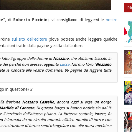
No
ie
", di
Roberto Piccinini
, vi consigliamo di leggervi le
nostre
-ordine
sul sito dell'editore
(dove potrete anche leggere qualche
tazioni tratte dalla pagine gestita dall'autore:
e fatto il gruppo delle donne di
Nozzano
, che abbiamo lasciato in
e del perché non avesse raggiunto
Lucca
. Nel mio libro “
Nozzano
rete le risposte alle vostre domande. 96 pagine da leggere tutte
go in questione?!?
ella frazione
Nozzano Castello
, ancora oggi si erge un borgo
Matilde di Canossa
. Di questo borgo si hanno notizie sin dal IX
 il territorio dall'attacco pisano. La fortezza centrale, invece, fu
ed è formata da un circuito murario ellittico munito di torri e con
na costruzione di forma semi triangolare con alte mura merlate e