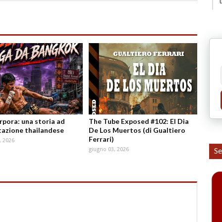
orpora: una storia ad
The Tube Exposed #102: El Dia
azione thailandese
De Los Muertos (di Gualtiero
Ferrari)
, 2026
Se
giugno 03, 2026