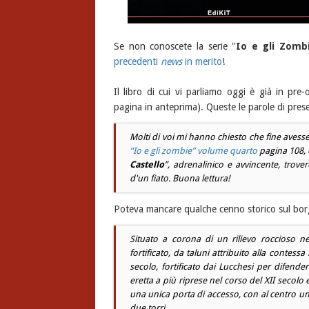
Se non conoscete la serie "
Io e gli Zomb
precedenti
news
in merito
!
Il libro di cui vi parliamo oggi è già in pre
pagina in anteprima). Queste le parole di presen
Molti di voi mi hanno chiesto che fine avess
“Io e gli zombie” volume quarto
pagina 108, 
Castello
”, adrenalinico e avvincente, trove
d'un fiato. Buona lettura!
Poteva mancare qualche cenno storico sul bor
Situato a corona di un rilievo roccioso n
fortificato, da taluni attribuito alla contessa
secolo, fortificato dai Lucchesi per difendere
eretta a più riprese nel corso del XII secolo 
una unica porta di accesso, con al centro u
due torri.