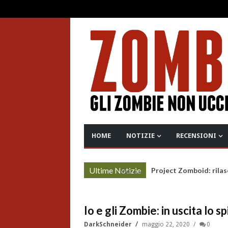
HOME
NOTIZIE
RECENSIONI
Ultime Notizie
Project Zomboid: rilas
More »
Io e gli Zombie: in uscita lo 
DarkSchneider
maggio 22, 2020
0