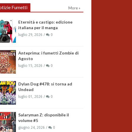
tizie Fumetti
More »
Eternità e castigo: edizione
italiana per il manga
luglio 29, 2026
0
Anteprima: i fumetti Zombie di
Agosto
luglio 15, 2026
0
Dylan Dog #478: si torna ad
Undead
luglio 01, 2026
0
Salaryman Z: disponibile il
volume #5
giugno 24, 2026
0