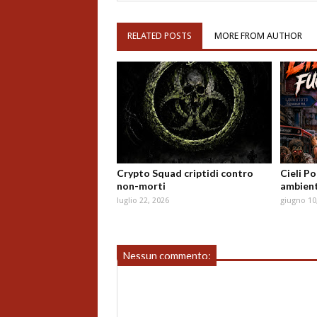
RELATED POSTS
MORE FROM AUTHOR
Crypto Squad criptidi contro
Cieli P
non-morti
ambient
luglio 22, 2026
giugno 10
Nessun commento: