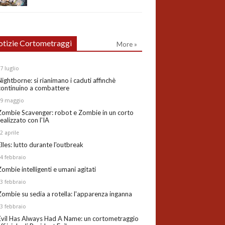
tizie Cortometraggi
More »
27
luglio
Nightborne: si rianimano i caduti affinchè
continuino a combattere
19
maggio
Zombie Scavenger: robot e Zombie in un corto
realizzato con l'IA
02
aprile
Elles: lutto durante l'outbreak
24
febbraio
Zombie intelligenti e umani agitati
13
febbraio
Zombie su sedia a rotella: l'apparenza inganna
03
febbraio
Evil Has Always Had A Name: un cortometraggio