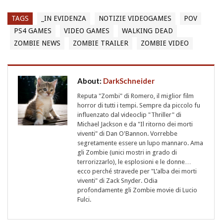
TAGS
_IN EVIDENZA
NOTIZIE VIDEOGAMES
POV
PS4 GAMES
VIDEO GAMES
WALKING DEAD
ZOMBIE NEWS
ZOMBIE TRAILER
ZOMBIE VIDEO
About:
DarkSchneider
Reputa "Zombi" di Romero, il miglior film
horror di tutti i tempi. Sempre da piccolo fu
influenzato dal videoclip "Thriller" di
Michael Jackson e da "Il ritorno dei morti
viventi" di Dan O'Bannon. Vorrebbe
segretamente essere un lupo mannaro. Ama
gli Zombie (unici mostri in grado di
terrorizzarlo), le esplosioni e le donne…
ecco perché stravede per "L’alba dei morti
viventi" di Zack Snyder. Odia
profondamente gli Zombie movie di Lucio
Fulci.