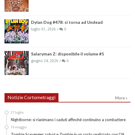
Dylan Dog #478: si torna ad Undead
luglio 01, 2026
0
Salaryman Z: disponibile il volume #5
giugno 24, 2026
0
Notizie Cortometraggi
More »
27
luglio
Nightborne: si rianimano i caduti affinchè continuino a combattere
19
maggio
Zombie Scavenger: robot e Zombie in un corto realizzato con l'IA