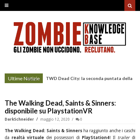
Ultime Notizie
TWD Dead City: la seconda puntata della
More »
Stagione 3 su Sky
The Walking Dead, Saints & Sinners:
disponibile su PlaystationVR
DarkSchneider
maggio 12, 2020
0
The Walking Dead: Saints & Sinners
ha raggiunto anche i caschi
da
realtà virtuale
dei possessori di
PlayStation4
! Il
trailer
di