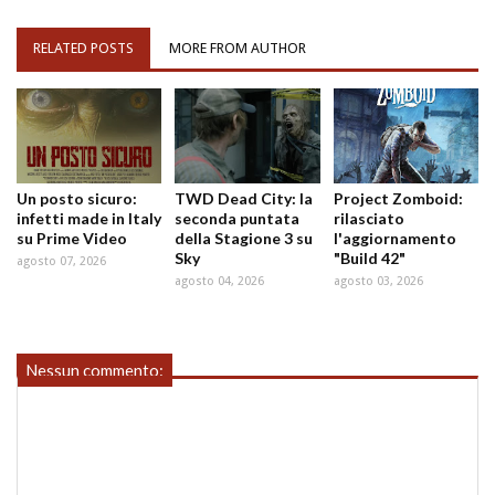
RELATED POSTS
MORE FROM AUTHOR
Un posto sicuro:
TWD Dead City: la
Project Zomboid:
infetti made in Italy
seconda puntata
rilasciato
su Prime Video
della Stagione 3 su
l'aggiornamento
Sky
"Build 42"
agosto 07, 2026
agosto 04, 2026
agosto 03, 2026
Nessun commento: