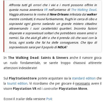
Affronta tutti gli orrori che i vivi e i morti possono offrire in
questa nuova avventura
VR
nell'universo di
The Walking Dead
.
Viaggia attraverso le rovine di
New Orleans
infestata dai
walker
mentre combatti, ti muovi furtivamente, frughi in cerca di cibo e
sopravvivi ogni giorno svelando un grande mistero cittadino
attraversando i suoi caratteristici quartieri. Incontra fazioni
disperate e sopravvissuti solitari che potrebbero essere amici o
nemici. Sia che aiuti gli altri o che ti prenda ciò che vuoi con la
forza, ogni scelta che fai ha delle conseguenze. Che tipo di
sopravvissuto sarai per il popolo di
NOLA
?
In
The Walking Dead: Saints & Sinners
anche il rumore gioca
un ruolo fondamentale, se sarete troppo chiassosi attirerete
attenzioni indesiderate!
Sul
PlayStationStore
potete acquistare sia la
standard edition
che
la
tourist edition
. Vi ricordiamo che per giocare è
necessario
avere il
visore
Playstation VR
ed i
controller
Playstation Move
.
Eccovi il
trailer
della versione
Ps4
: