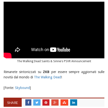
The Walking Dead Saints & Sinners PSVR Announcement
Rimanete sintonizzati su
ZKB
per essere sempre aggiornati sulle
novità dal mondo di
The Walking Dead
!
[Fonte:
Skybound
]
SHARE