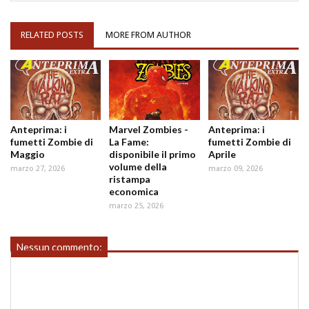
RELATED POSTS
MORE FROM AUTHOR
Anteprima: i
Marvel Zombies -
Anteprima: i
fumetti Zombie di
La Fame:
fumetti Zombie di
Maggio
disponibile il primo
Aprile
volume della
marzo 27, 2026
marzo 09, 2026
ristampa
economica
marzo 25, 2026
Nessun commento: