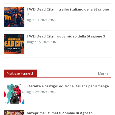
TWD Dead City: il trailer italiano della Stagione
3
luglio 13, 2026
0
TWD Dead City: i nuovi video della Stagione 3
giugno 15, 2026
0
Notizie Fumetti
More »
Eternità e castigo: edizione italiana per il manga
luglio 29, 2026
0
Anteprima: i fumetti Zombie di Agosto