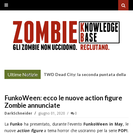
Ultime Notizie
TWD Dead City: la seconda puntata della
More »
Stagione 3 su Sky
FunkoWeen: ecco le nuove action figure
Zombie annunciate
DarkSchneider
giugno 01, 2020
0
La
Funko
ha presentato, durante l'evento
FunkoWeen in May
, le
nuove
action figure
a tema horror che usciranno per la serie
POP!
.