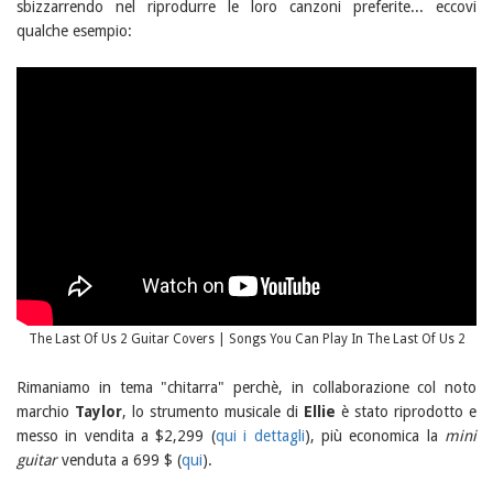
sbizzarrendo nel riprodurre le loro canzoni preferite... eccovi
qualche esempio:
The Last Of Us 2 Guitar Covers | Songs You Can Play In The Last Of Us 2
Rimaniamo in tema "chitarra" perchè, in collaborazione col noto
marchio
Taylor
, lo strumento musicale di
Ellie
è stato riprodotto e
messo in vendita a $2,299 (
qui i dettagli
), più economica la
mini
guitar
venduta a 699 $ (
qui
).