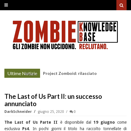
Ultime Notizie
Unholy Night: la nonna non-morta rovina il
More »
cenone di Natale
The Last of Us Part II: un successo
annunciato
DarkSchneider
giugno 25, 2020
0
The Last of Us Parte II
è disponibile dal
19 giugno
come
esclusiva
Ps4
. In pochi giorni il titolo ha raccolto tonnellate di