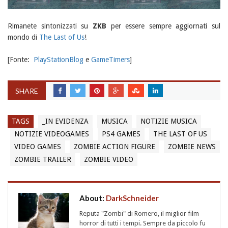
Rimanete sintonizzati su
ZKB
per essere sempre aggiornati sul
mondo di
The Last of Us
!
[Fonte:
PlayStationBlog
e
GameTimers
]
SHARE
TAGS
_IN EVIDENZA
MUSICA
NOTIZIE MUSICA
NOTIZIE VIDEOGAMES
PS4 GAMES
THE LAST OF US
VIDEO GAMES
ZOMBIE ACTION FIGURE
ZOMBIE NEWS
ZOMBIE TRAILER
ZOMBIE VIDEO
About:
DarkSchneider
Reputa "Zombi" di Romero, il miglior film
horror di tutti i tempi. Sempre da piccolo fu