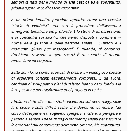
sembrava nata per il mondo di
The Last of Us
e, soprattutto,
gridava a gran voce di essere raccontata.
A un primo impatto, potrebbe apparire come una classica
“storia di vendetta”, ma con il procedere dell’avventura
emergono tematiche più profonde. È la storia di un’ossessione,
e si concentra sui sacrifici che siamo disposti a compiere in
nome della giustizia e delle persone amate… Quando è il
momento giusto per rassegnarsi? E quando, al contrario,
dobbiamo resistere a ogni costo? È una storia di traumi,
redenzione ed empatia.
Sette anni fa, ci siamo proposti di creare un videogioco capace
di esplorare concetti estremamente complessi. E da allora,
centinaia di sviluppatori pieni di talento hanno dato fondo alla
loro passione per trasformare quel progetto in realtà.
Abbiamo dato vita a una storia incentrata sui personaggi, sulle
loro colpe e sulle difficili scelte che dovranno compiere. Nel
corso dell’esperienza, vogliamo spingervi a ridere, a piangere e
persino a sentire il peso di tragici momenti pensati per suscitare
le emozioni più controverse dell’animo umano. Ma soprattutto,
speriamo che questo gioco possa ispirare anche in voi il