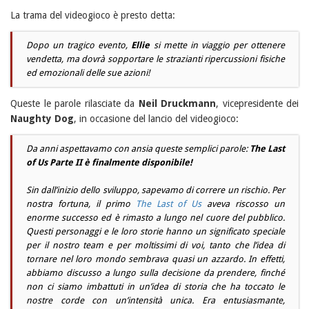
La trama del videogioco è presto detta:
Dopo un tragico evento,
Ellie
si mette in viaggio per ottenere
vendetta, ma dovrà sopportare le strazianti ripercussioni fisiche
ed emozionali delle sue azioni!
Queste le parole rilasciate da
Neil Druckmann
, vicepresidente dei
Naughty Dog
, in occasione del lancio del videogioco:
Da anni aspettavamo con ansia queste semplici parole:
The Last
of Us Parte II
è finalmente disponibile!
Sin dall’inizio dello sviluppo, sapevamo di correre un rischio. Per
nostra fortuna, il primo
The Last of Us
aveva riscosso un
enorme successo ed è rimasto a lungo nel cuore del pubblico.
Questi personaggi e le loro storie hanno un significato speciale
per il nostro team e per moltissimi di voi, tanto che l’idea di
tornare nel loro mondo sembrava quasi un azzardo. In effetti,
abbiamo discusso a lungo sulla decisione da prendere, finché
non ci siamo imbattuti in un’idea di storia che ha toccato le
nostre corde con un’intensità unica. Era entusiasmante,