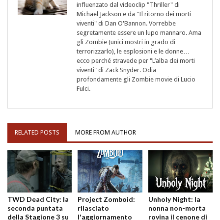
influenzato dal videoclip "Thriller" di
Michael Jackson e da "Il ritorno dei morti
viventi" di Dan O'Bannon. Vorrebbe
segretamente essere un lupo mannaro. Ama
gli Zombie (unici mostri in grado di
terrorizzarlo), le esplosioni e le donne…
ecco perché stravede per "L’alba dei morti
viventi" di Zack Snyder. Odia
profondamente gli Zombie movie di Lucio
Fulci.
RELATED POSTS
MORE FROM AUTHOR
TWD Dead City: la
Project Zomboid:
Unholy Night: la
seconda puntata
rilasciato
nonna non-morta
della Stagione 3 su
l'aggiornamento
rovina il cenone di