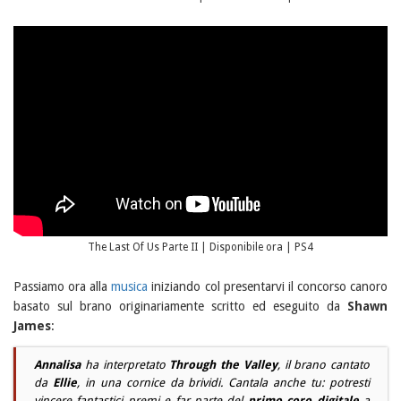
The Last Of Us Parte II | Disponibile ora | PS4
Passiamo ora alla
musica
iniziando col presentarvi il concorso canoro
basato sul brano originariamente scritto ed eseguito da
Shawn
James
:
Annalisa
ha interpretato
Through the Valley
, il brano cantato
da
Ellie
, in una cornice da brividi. Cantala anche tu: potresti
vincere fantastici premi e far parte del
primo coro digitale
a