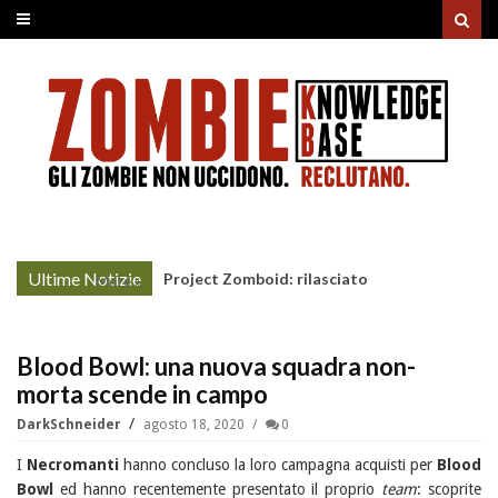
Ultime Notizie
Project Zomboid: rilasciato
More »
l'aggiornamento "Build 42"
Blood Bowl: una nuova squadra non-
morta scende in campo
DarkSchneider
agosto 18, 2020
0
I
Necromanti
hanno concluso la loro campagna acquisti per
Blood
Bowl
ed hanno recentemente presentato il proprio
team
: scoprite