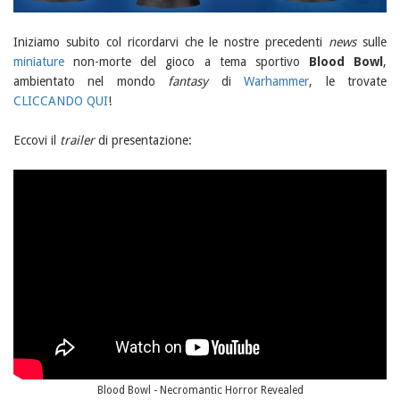
Iniziamo subito col ricordarvi che le nostre precedenti
news
sulle
miniature
non-morte del gioco a tema sportivo
Blood Bowl
,
ambientato nel mondo
fantasy
di
Warhammer
, le trovate
CLICCANDO QUI
!
Eccovi il
trailer
di presentazione:
Blood Bowl - Necromantic Horror Revealed