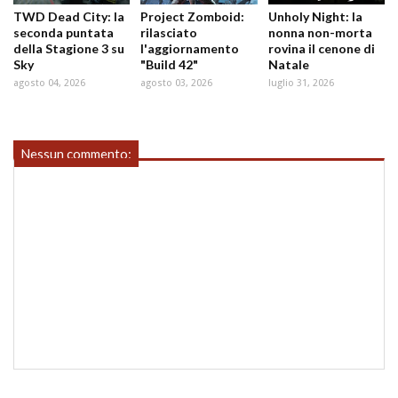
TWD Dead City: la
Project Zomboid:
Unholy Night: la
seconda puntata
rilasciato
nonna non-morta
della Stagione 3 su
l'aggiornamento
rovina il cenone di
Sky
"Build 42"
Natale
agosto 04, 2026
agosto 03, 2026
luglio 31, 2026
Nessun commento: