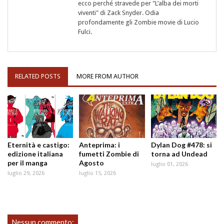
ecco perché stravede per "L’alba dei morti
viventi" di Zack Snyder. Odia
profondamente gli Zombie movie di Lucio
Fulci.
RELATED POSTS
MORE FROM AUTHOR
Eternità e castigo:
Anteprima: i
Dylan Dog #478: si
edizione italiana
fumetti Zombie di
torna ad Undead
per il manga
Agosto
luglio 01, 2026
luglio 29, 2026
luglio 15, 2026
Nessun commento: