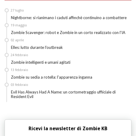
27
luglio
Nightborne: si rianimano i caduti affinchè continuino a combattere
19
maggio
Zombie Scavenger: robot e Zombie in un corto realizzato con l'IA
02
aprile
Elles: lutto durante l'outbreak
24
febbraio
Zombie intelligenti e umani agitati
13
febbraio
Zombie su sedia a rotella: l'apparenza inganna
03
febbraio
Evil Has Always Had A Name: un cortometraggio uffiiciale di
Resident Evil
Ricevi la newsletter di Zombie KB