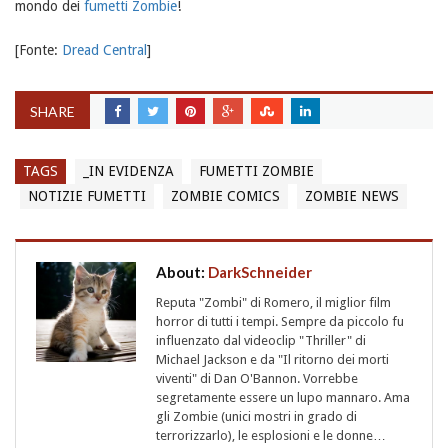
mondo dei
fumetti Zombie
!
[Fonte:
Dread Central
]
SHARE
TAGS
_IN EVIDENZA
FUMETTI ZOMBIE
NOTIZIE FUMETTI
ZOMBIE COMICS
ZOMBIE NEWS
About:
DarkSchneider
Reputa "Zombi" di Romero, il miglior film
horror di tutti i tempi. Sempre da piccolo fu
influenzato dal videoclip "Thriller" di
Michael Jackson e da "Il ritorno dei morti
viventi" di Dan O'Bannon. Vorrebbe
segretamente essere un lupo mannaro. Ama
gli Zombie (unici mostri in grado di
terrorizzarlo), le esplosioni e le donne…