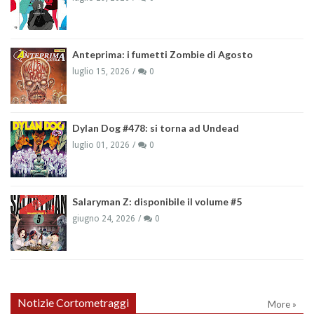
Anteprima: i fumetti Zombie di Agosto
luglio 15, 2026
0
Dylan Dog #478: si torna ad Undead
luglio 01, 2026
0
Salaryman Z: disponibile il volume #5
giugno 24, 2026
0
Notizie Cortometraggi
More »