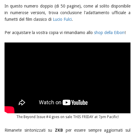
In questo numero doppio (di 50 pagine), come al solito disponibile
in numerose versioni, trova conclusione l'adattamento ufficiale a
fumetti del film classico di
Lucio Fulci
.
Per acquistare la vostra copia vi rimandiamo allo
shop della Eibon
!
The Beyond Issue #4 goes on sale THIS FRIDAY at 7pm Pacific!
Rimanete sintonizzati su
ZKB
per essere sempre aggiornati sul