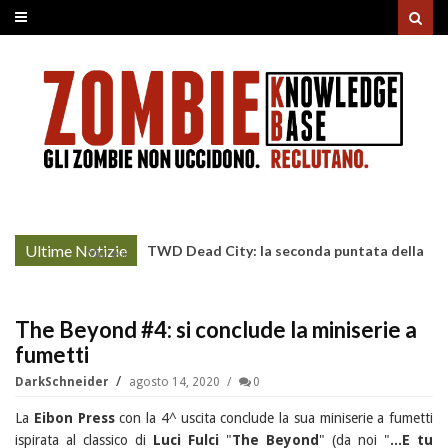
Ultime Notizie
TWD Dead City: la seconda puntata della
More »
Stagione 3 su Sky
The Beyond #4: si conclude la miniserie a
fumetti
DarkSchneider
agosto 14, 2020
0
La
Eibon Press
con la 4^ uscita conclude la sua miniserie a fumetti
ispirata al classico di
Luci Fulci
"
The Beyond
" (da noi "
...E tu