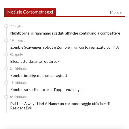
Notizie Cortometraggi
More »
27
luglio
Nightborne: si rianimano i caduti affinchè continuino a combattere
19
maggio
Zombie Scavenger: robot e Zombie in un corto realizzato con l'IA
02
aprile
Elles: lutto durante l'outbreak
24
febbraio
Zombie intelligenti e umani agitati
13
febbraio
Zombie su sedia a rotella: l'apparenza inganna
03
febbraio
Evil Has Always Had A Name: un cortometraggio uffiiciale di
Resident Evil