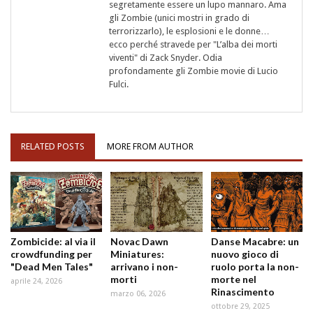
segretamente essere un lupo mannaro. Ama
gli Zombie (unici mostri in grado di
terrorizzarlo), le esplosioni e le donne…
ecco perché stravede per "L’alba dei morti
viventi" di Zack Snyder. Odia
profondamente gli Zombie movie di Lucio
Fulci.
RELATED POSTS
MORE FROM AUTHOR
Zombicide: al via il
Novac Dawn
Danse Macabre: un
crowdfunding per
Miniatures:
nuovo gioco di
"Dead Men Tales"
arrivano i non-
ruolo porta la non-
morti
morte nel
aprile 24, 2026
Rinascimento
marzo 06, 2026
ottobre 29, 2025