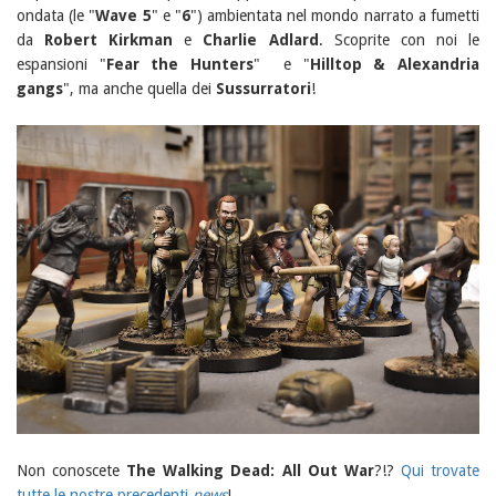
ondata (le "
Wave 5
" e "
6
") ambientata nel mondo narrato a fumetti
da
Robert Kirkman
e
Charlie Adlard
. Scoprite con noi le
espansioni "
Fear the Hunters
" e "
Hilltop & Alexandria
gangs
", ma anche quella dei
Sussurratori
!
Non conoscete
The Walking Dead: All Out War
?!?
Qui trovate
tutte le nostre precedenti
news
!