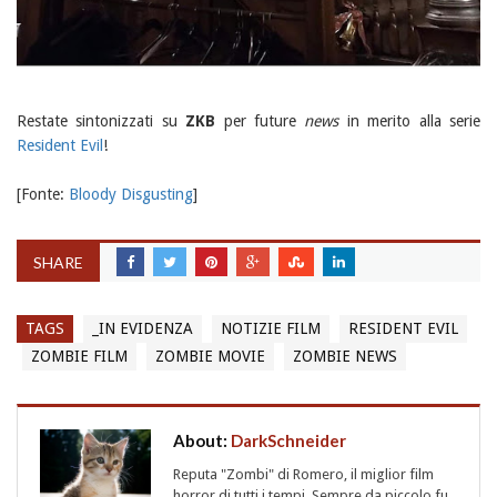
Restate sintonizzati su
ZKB
per future
news
in merito alla serie
Resident Evil
!
[Fonte:
Bloody Disgusting
]
SHARE
TAGS
_IN EVIDENZA
NOTIZIE FILM
RESIDENT EVIL
ZOMBIE FILM
ZOMBIE MOVIE
ZOMBIE NEWS
About:
DarkSchneider
Reputa "Zombi" di Romero, il miglior film
horror di tutti i tempi. Sempre da piccolo fu