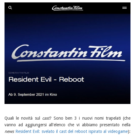
Quali le novità sul
cast
? Sono ben 3 i nuovi nomi trapelati (che
vanno ad aggiungersi all'elenco che vi abbiamo presentato nella
news
Resident Evil: svelato il cast del reboot ispirato al videogame
):