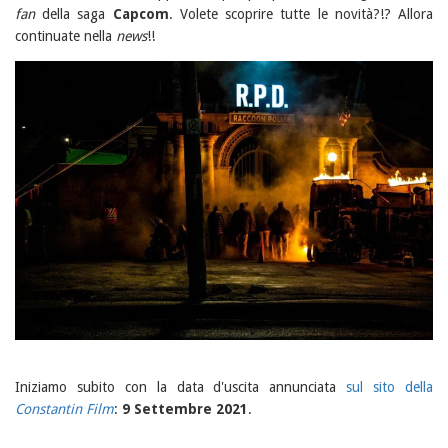
fan
della saga
Capcom
. Volete scoprire tutte le novità?!? Allora
continuate nella
news
!!
Iniziamo subito con la data d'uscita annunciata
sul sito della
Constantin Film
:
9 Settembre 2021
.