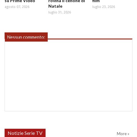
su Prime Video
rovina il cenone di
film
Natale
agosto 07, 2026
luglio 23, 2026
luglio 31, 2026
Nessun commento:
Notizie Serie TV
More »