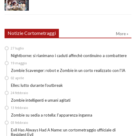
Notizie Cortometraggi
More »
27
luglio
Nightborne: si rianimano i caduti affinchè continuino a combattere
19
maggio
Zombie Scavenger: robot e Zombie in un corto realizzato con l'IA
02
aprile
Elles: lutto durante l'outbreak
24
febbraio
Zombie intelligenti e umani agitati
13
febbraio
Zombie su sedia a rotella: l'apparenza inganna
03
febbraio
Evil Has Always Had A Name: un cortometraggio uffiiciale di
Resident Evil