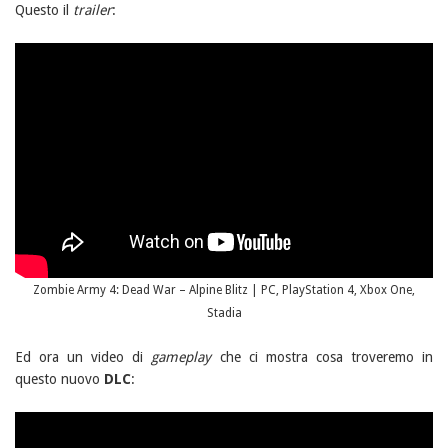
Questo il
trailer
:
Zombie Army 4: Dead War – Alpine Blitz | PC, PlayStation 4, Xbox One,
Stadia
Ed ora un video di
gameplay
che ci mostra cosa troveremo in
questo nuovo
DLC
: