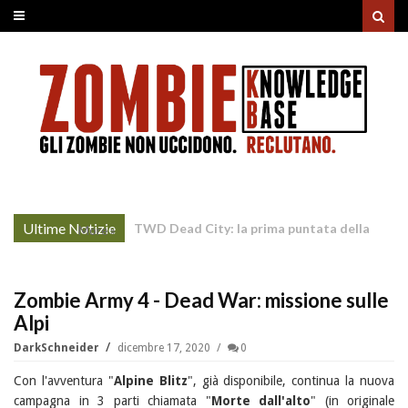
Ultime Notizie
Nightborne: si rianimano i caduti affinchè
More »
continuino a combattere
Zombie Army 4 - Dead War: missione sulle
Alpi
DarkSchneider
dicembre 17, 2020
0
Con l'avventura "
Alpine Blitz
", già disponibile, continua la nuova
campagna in 3 parti chiamata "
Morte dall'alto
" (in originale