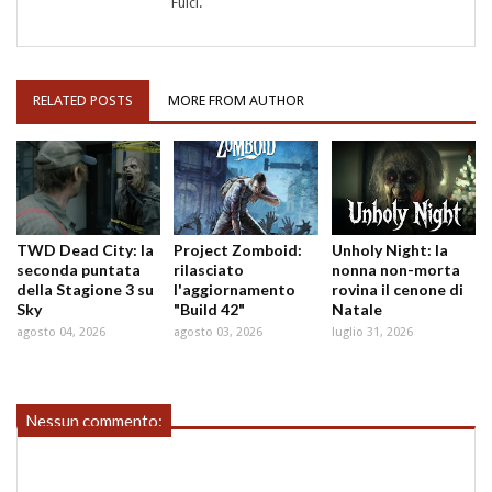
Fulci.
RELATED POSTS
MORE FROM AUTHOR
TWD Dead City: la
Project Zomboid:
Unholy Night: la
seconda puntata
rilasciato
nonna non-morta
della Stagione 3 su
l'aggiornamento
rovina il cenone di
Sky
"Build 42"
Natale
agosto 04, 2026
agosto 03, 2026
luglio 31, 2026
Nessun commento: