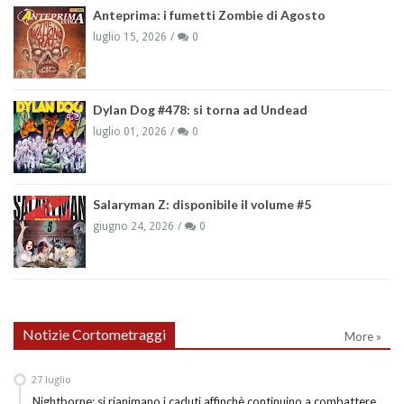
Anteprima: i fumetti Zombie di Agosto
luglio 15, 2026
0
Dylan Dog #478: si torna ad Undead
luglio 01, 2026
0
Salaryman Z: disponibile il volume #5
giugno 24, 2026
0
Notizie Cortometraggi
More »
27
luglio
Nightborne: si rianimano i caduti affinchè continuino a combattere