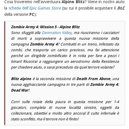
Cosa troveremo nell'avventuura
Alpine Blitz
? Viene in nostro aiuto
la
scheda dell'
Epic Games Store
(su cui è possibile acquistare il
DLC
della versione
PC
):
Zombie Army 4: Mission 5 -
Alpine Blitz
Sono sfuggiti alla
Damnation Valley
, ma riusciranno i cacciatori
di morti a sopravvivere a questa nuova missione della
campagna
Zombie Army 4
? Combatti in un treno, infestato da
zombi, che trasporta un carico prezioso, ma fai attenzione
perché un dirigibile zombificato è in rotta per fare a pezzi i
binari! Riuscirai a raggiungere un aerodromo della Resistenza
per chiedere aiuto, o sarai preceduto da quel terrore volante?
Blitz alpino
è la seconda missione di
Death From Above
, una
nuova agghiacciante campagna in tre parti di
Zombie Army 4:
Dead War
!
Corri sulle rotaie della paura in questa missione per 1-4
giocatori, completa di nuove località sinistre, oggetti da
collezionare, obiettivi e molto altro ancora! Il culto infernale è
stato sconfitto, ma il terrore non è finito!