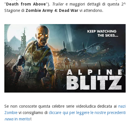
"
Death from Above
").
Trailer
e maggiori dettagli di questa 2^
Stagione di
Zombie Army 4: Dead War
vi attendono.
Se non conoscete questa celebre serie videoludica dedicata ai
nazi
Zombie
vi consigliamo di
cliccare qui per leggere le nostre precedenti
news
in merito
!