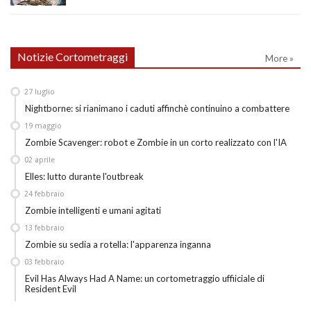
Notizie Cortometraggi
More »
27
luglio
Nightborne: si rianimano i caduti affinchè continuino a combattere
19
maggio
Zombie Scavenger: robot e Zombie in un corto realizzato con l'IA
02
aprile
Elles: lutto durante l'outbreak
24
febbraio
Zombie intelligenti e umani agitati
13
febbraio
Zombie su sedia a rotella: l'apparenza inganna
03
febbraio
Evil Has Always Had A Name: un cortometraggio uffiiciale di
Resident Evil