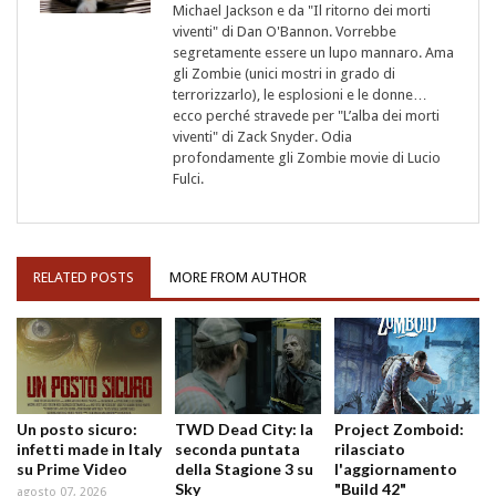
Michael Jackson e da "Il ritorno dei morti
viventi" di Dan O'Bannon. Vorrebbe
segretamente essere un lupo mannaro. Ama
gli Zombie (unici mostri in grado di
terrorizzarlo), le esplosioni e le donne…
ecco perché stravede per "L’alba dei morti
viventi" di Zack Snyder. Odia
profondamente gli Zombie movie di Lucio
Fulci.
RELATED POSTS
MORE FROM AUTHOR
Un posto sicuro:
TWD Dead City: la
Project Zomboid:
infetti made in Italy
seconda puntata
rilasciato
su Prime Video
della Stagione 3 su
l'aggiornamento
Sky
"Build 42"
agosto 07, 2026