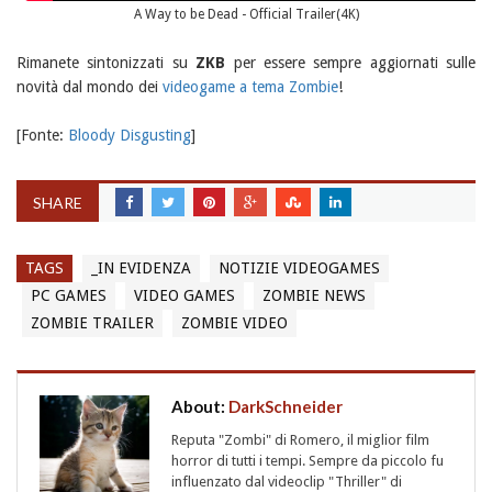
A Way to be Dead - Official Trailer(4K)
Rimanete sintonizzati su
ZKB
per essere sempre aggiornati sulle
novità dal mondo dei
videogame a tema Zombie
!
[Fonte:
Bloody Disgusting
]
SHARE
TAGS
_IN EVIDENZA
NOTIZIE VIDEOGAMES
PC GAMES
VIDEO GAMES
ZOMBIE NEWS
ZOMBIE TRAILER
ZOMBIE VIDEO
About:
DarkSchneider
Reputa "Zombi" di Romero, il miglior film
horror di tutti i tempi. Sempre da piccolo fu
influenzato dal videoclip "Thriller" di