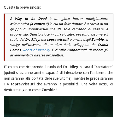
Questa la breve sinossi:
A Way to be Dead
è un gioco
horror
multigiocatore
asimmetrico
(
4 contro 1
) in cui un folle dottore è a caccia di un
gruppo di sopravvissuti che sta solo cercando di salvare la
propria vita. Questo gioco in cui i giocatori possono assumere il
ruolo del
Dr. Riley
, dei
sopravvissuti
o anche degli
Zombie
, si
svolge nell'universo di un altro titolo sviluppato da
Crania
Games
,
Roots of Insanity
. E ci offre l'opportunità di vedere gli
avvenimenti da diverse prospettive.
E' chiaro che ricoprendo il ruolo del
Dr. Riley
si sarà il "cacciatore"
(quindi si avranno armi e capacità di interazione con l'ambiente che
non saranno alla portata delle sue vittime), mentre le prede saranno
i
4 sopravvissuti
che avranno la possibilità, una volta uccisi, di
rientrare in gioco come
Zombie
!