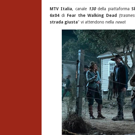
MTV Italia
, canale
130
della piattaforma
S
6x04
di
Fear the Walking Dead
(trasmes
strada giusta
" vi attendono nella
news
!