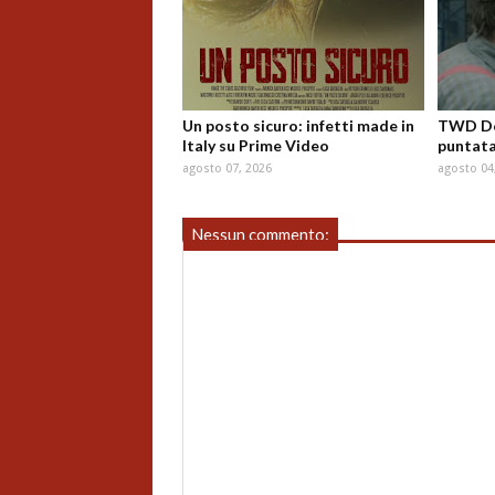
Un posto sicuro: infetti made in
TWD Dea
Italy su Prime Video
puntata
agosto 07, 2026
agosto 04
Nessun commento: