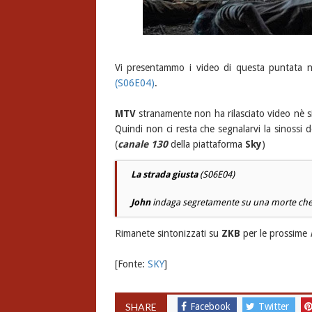
Vi presentammo i video di questa puntata 
(S06E04)
.
MTV
stranamente non ha rilasciato video nè si
Quindi non ci resta che segnalarvi la sinossi
(
canale 130
della piattaforma
Sky
)
La strada giusta
(S06E04)
John
indaga segretamente su una morte che è
Rimanete sintonizzati su
ZKB
per le prossime
[Fonte:
SKY
]
SHARE
Facebook
Twitter