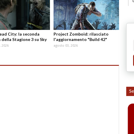
d City: la seconda
Project Zomboid: rilasciato
 della Stagione 3 su Sky
l'aggiornamento "Build 42"
, 2026
agosto 03, 2026
Se