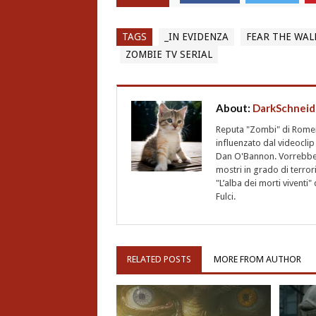
TAGS
_IN EVIDENZA
FEAR THE WAL
ZOMBIE TV SERIAL
About:
DarkSchneid
Reputa "Zombi" di Romero,
influenzato dal videoclip 
Dan O'Bannon. Vorrebbe 
mostri in grado di terro
"L’alba dei morti vivent
Fulci.
RELATED POSTS
MORE FROM AUTHOR