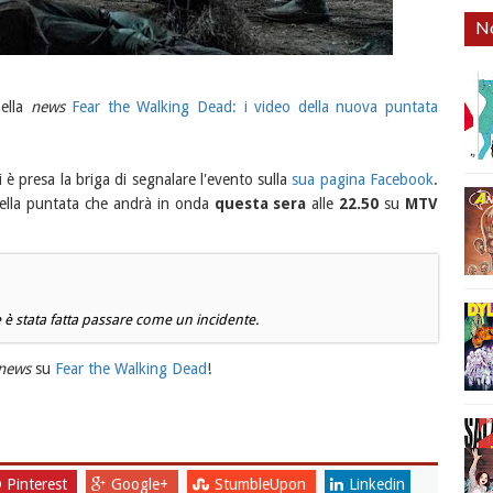
No
nella
news
Fear the Walking Dead: i video della nuova puntata
 è presa la briga di segnalare l'evento sulla
sua pagina Facebook
.
 della puntata che andrà in onda
questa sera
alle
22.50
su
MTV
 stata fatta passare come un incidente.
news
su
Fear the Walking Dead
!
Pinterest
Google+
StumbleUpon
Linkedin