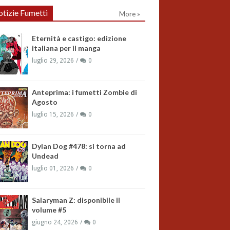
tizie Fumetti
More »
Eternità e castigo: edizione
italiana per il manga
luglio 29, 2026
0
Anteprima: i fumetti Zombie di
Agosto
luglio 15, 2026
0
Dylan Dog #478: si torna ad
Undead
luglio 01, 2026
0
Salaryman Z: disponibile il
volume #5
giugno 24, 2026
0