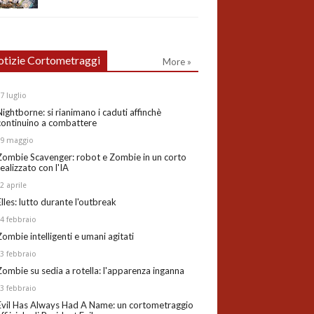
tizie Cortometraggi
More »
27
luglio
Nightborne: si rianimano i caduti affinchè
continuino a combattere
19
maggio
Zombie Scavenger: robot e Zombie in un corto
realizzato con l'IA
02
aprile
Elles: lutto durante l'outbreak
24
febbraio
Zombie intelligenti e umani agitati
13
febbraio
Zombie su sedia a rotella: l'apparenza inganna
03
febbraio
Evil Has Always Had A Name: un cortometraggio