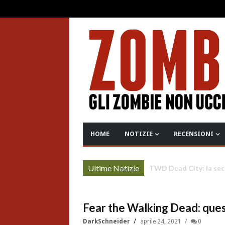
HOME
NOTIZIE
RECENSIONI
Ultime Notizie
Project Zomboid: rilas
More »
Fear the Walking Dead: quest
DarkSchneider
aprile 24, 2021
0