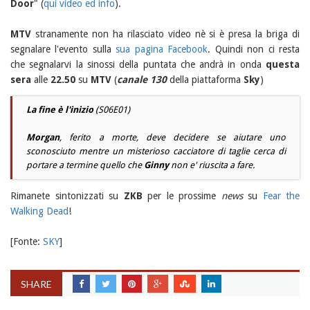
Door
" (
qui video ed info
).
MTV
stranamente non ha rilasciato video nè si è presa la briga di
segnalare l'evento sulla
sua pagina Facebook
. Quindi non ci resta
che segnalarvi la sinossi della puntata che andrà in onda
questa
sera
alle
22.50
su
MTV
(
canale 130
della piattaforma
Sky
)
La fine è l'inizio
(S06E01)
Morgan
, ferito a morte, deve decidere se aiutare uno
sconosciuto mentre un misterioso cacciatore di taglie cerca di
portare a termine quello che
Ginny
non e' riuscita a fare.
Rimanete sintonizzati su
ZKB
per le prossime
news
su
Fear the
Walking Dead
!
[Fonte:
SKY
]
SHARE