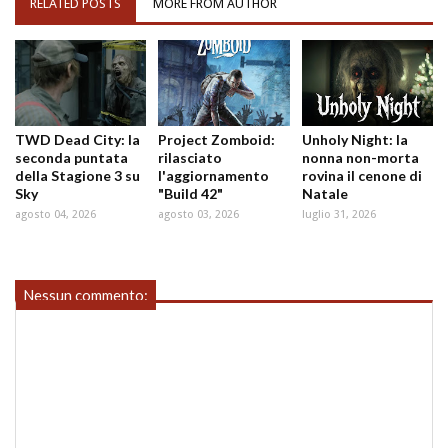
RELATED POSTS
MORE FROM AUTHOR
TWD Dead City: la
Project Zomboid:
Unholy Night: la
seconda puntata
rilasciato
nonna non-morta
della Stagione 3 su
l'aggiornamento
rovina il cenone di
Sky
"Build 42"
Natale
agosto 04, 2026
agosto 03, 2026
luglio 31, 2026
Nessun commento: