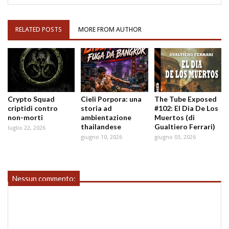
RELATED POSTS
MORE FROM AUTHOR
Crypto Squad
Cieli Porpora: una
The Tube Exposed
criptidi contro
storia ad
#102: El Dia De Los
non-morti
ambientazione
Muertos (di
thailandese
Gualtiero Ferrari)
luglio 22, 2026
giugno 10, 2026
giugno 03, 2026
Nessun commento: