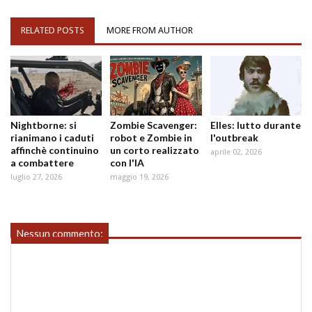
RELATED POSTS
MORE FROM AUTHOR
Nightborne: si
Zombie Scavenger:
Elles: lutto durante
rianimano i caduti
robot e Zombie in
l'outbreak
affinchè continuino
un corto realizzato
aprile 02, 2026
a combattere
con l'IA
luglio 27, 2026
maggio 19, 2026
Nessun commento: