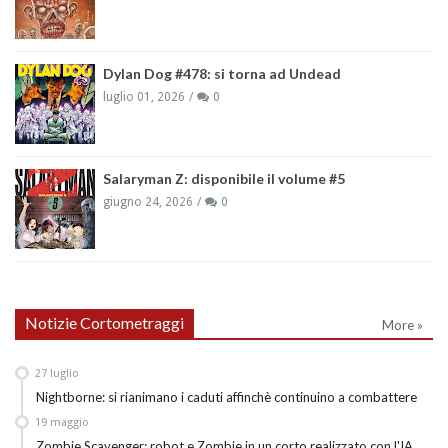
Dylan Dog #478: si torna ad Undead
luglio 01, 2026
0
Salaryman Z: disponibile il volume #5
giugno 24, 2026
0
Notizie Cortometraggi
More »
27
luglio
Nightborne: si rianimano i caduti affinchè continuino a combattere
19
maggio
Zombie Scavenger: robot e Zombie in un corto realizzato con l'IA