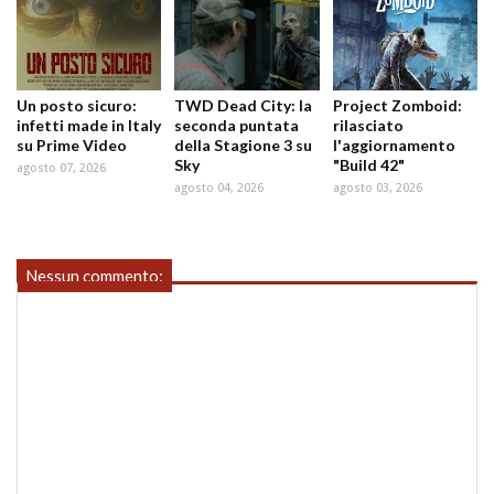
Un posto sicuro:
TWD Dead City: la
Project Zomboid:
infetti made in Italy
seconda puntata
rilasciato
su Prime Video
della Stagione 3 su
l'aggiornamento
Sky
"Build 42"
agosto 07, 2026
agosto 04, 2026
agosto 03, 2026
Nessun commento: