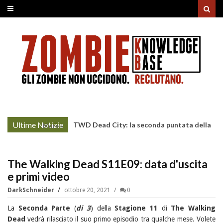
Ultime Notizie
TWD Dead City: la seconda puntata della
More »
Stagione 3 su Sky
The Walking Dead S11E09: data d'uscita
e primi video
DarkSchneider
ottobre 20, 2021
0
La
Seconda Parte
(
di 3
) della
Stagione 11
di
The Walking
Dead
vedrà rilasciato il suo primo episodio tra qualche mese. Volete