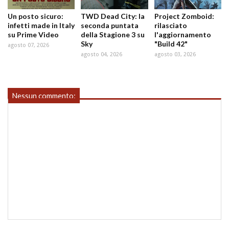
Un posto sicuro:
TWD Dead City: la
Project Zomboid:
infetti made in Italy
seconda puntata
rilasciato
su Prime Video
della Stagione 3 su
l'aggiornamento
Sky
"Build 42"
agosto 07, 2026
agosto 04, 2026
agosto 03, 2026
Nessun commento: