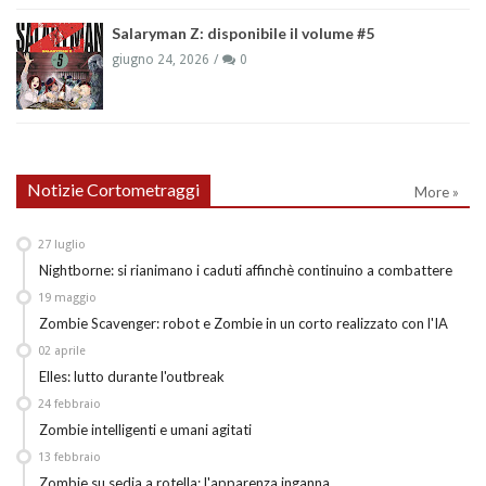
Salaryman Z: disponibile il volume #5
giugno 24, 2026
0
Notizie Cortometraggi
More »
27
luglio
Nightborne: si rianimano i caduti affinchè continuino a combattere
19
maggio
Zombie Scavenger: robot e Zombie in un corto realizzato con l'IA
02
aprile
Elles: lutto durante l'outbreak
24
febbraio
Zombie intelligenti e umani agitati
13
febbraio
Zombie su sedia a rotella: l'apparenza inganna