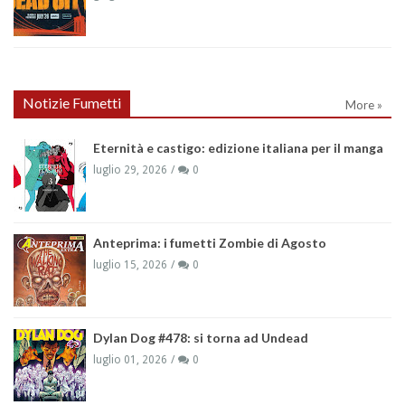
Notizie Fumetti
More »
Eternità e castigo: edizione italiana per il manga
luglio 29, 2026
0
Anteprima: i fumetti Zombie di Agosto
luglio 15, 2026
0
Dylan Dog #478: si torna ad Undead
luglio 01, 2026
0