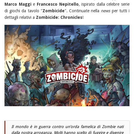
Marco Maggi
e
Francesco Nepitello
, ispirato dalla celebre serie
di giochi da tavolo "
Zombicide
". Continuate nella
news
per tutti i
dettagli relativi a
Zombicide: Chronicles
!
Il mondo è in guerra contro un’orda famelica di Zombie nati
dalla nostra arroganza. Molti hanno scelto di fuggire e divenire