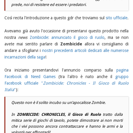
prede, noi di resistere ed essere i predatori.
Così recita l'introduzione a questo gdr che troviamo sul
sito ufficiale
.
Avevamo già avuto l'occasione di presentarvi questo prodotto nella
nostra
news
Zombicide: annunciato il gioco di ruolo
, ma se non
avete mai sentito parlare di
Zombicide
allora vi consigliamo di
andare a sfogliarvi i
nostri precedenti articoli dedicati alle numerose
incarnazioni della saga
!
Ora iniziamo presentandovi l'annuncio comparso sulla
pagina
Facebook di Need Games
(tra l'altro è nato anche il
gruppo
Facebook ufficiale "
Zombicide: Chronicles - Il Gioco di Ruolo
Italia
"
):
Questo non è il solito incubo su un’apocalisse Zombie.
In
ZOMBICIDE: CHRONICLES, il Gioco di Ruolo
tratto dalla
mitica serie di giochi di tavolo, potete dimostrare ai non morti
che i vivi possono ancora contrattaccare e hanno le armi e la
volontà per affrontarli!