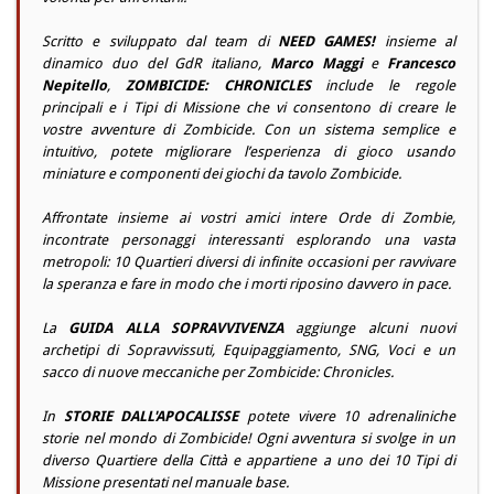
Scritto e sviluppato dal team di
NEED GAMES!
insieme al
dinamico duo del GdR italiano,
Marco Maggi
e
Francesco
Nepitello
,
ZOMBICIDE: CHRONICLES
include le regole
principali e i Tipi di Missione che vi consentono di creare le
vostre avventure di Zombicide. Con un sistema semplice e
intuitivo, potete migliorare l’esperienza di gioco usando
miniature e componenti dei giochi da tavolo Zombicide.
Affrontate insieme ai vostri amici intere Orde di Zombie,
incontrate personaggi interessanti esplorando una vasta
metropoli: 10 Quartieri diversi di infinite occasioni per ravvivare
la speranza e fare in modo che i morti riposino davvero in pace.
La
GUIDA ALLA SOPRAVVIVENZA
aggiunge alcuni nuovi
archetipi di Sopravvissuti, Equipaggiamento, SNG, Voci e un
sacco di nuove meccaniche per Zombicide: Chronicles.
In
STORIE DALL'APOCALISSE
potete vivere 10 adrenaliniche
storie nel mondo di Zombicide! Ogni avventura si svolge in un
diverso Quartiere della Città e appartiene a uno dei 10 Tipi di
Missione presentati nel manuale base.