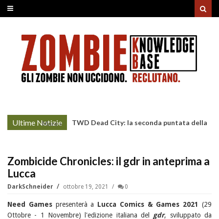
Ultime Notizie
TWD Dead City: la seconda puntata della
More »
Stagione 3 su Sky
Zombicide Chronicles: il gdr in anteprima a
Lucca
DarkSchneider
ottobre 19, 2021
0
Need Games
presenterà a
Lucca Comics & Games 2021
(29
Ottobre - 1 Novembre) l'edizione italiana del
gdr
, sviluppato da