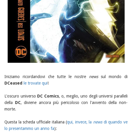
Iniziamo ricordandovi che tutte le nostre
news
sul mondo di
DCeased
le trovate qui
!
L'oscuro universo
DC Comics
, o, meglio, uno degli universi paralleli
della
DC
, diviene ancora più pericoloso con l'avvento della non-
morte.
Questa la scheda ufficiale italiana (
qui, invece, la
news
di quando ve
lo presentammo un anno fa
):