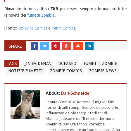
Rimanete sintonizzati su
ZKB
per essere sempre informati su tutte
le novità dei
fumetti Zombie
!
[Fonte:
Belleville Comics
e
PaniniComics
]
SHARE
TAGS
_IN EVIDENZA
DCEASED
FUMETTI ZOMBIE
NOTIZIE FUMETTI
ZOMBIE COMICS
ZOMBIE NEWS
About:
DarkSchneider
Reputa "Zombi" di Romero, il miglior film
horror di tutti i tempi. Sempre da piccolo fu
influenzato dal videoclip "Thriller" di
Michael Jackson e da "Il ritorno dei morti
viventi" di Dan O'Bannon. Vorrebbe
segretamente essere un lupo mannaro. Ama