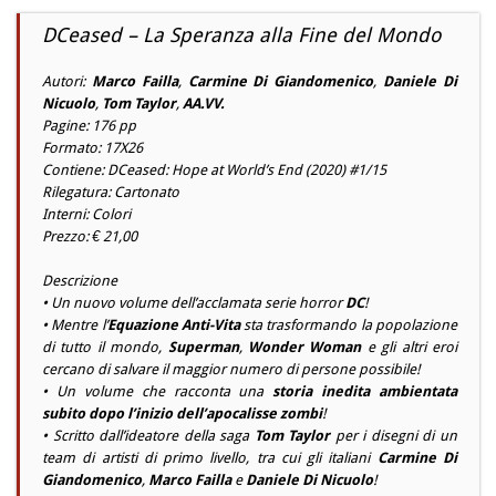
DCeased – La Speranza alla Fine del Mondo
Autori:
Marco Failla
,
Carmine Di Giandomenico
,
Daniele Di
Nicuolo
,
Tom Taylor
,
AA.VV.
Pagine: 176 pp
Formato: 17X26
Contiene: DCeased: Hope at World’s End (2020) #1/15
Rilegatura: Cartonato
Interni: Colori
Prezzo: € 21,00
Descrizione
• Un nuovo volume dell’acclamata serie horror
DC
!
• Mentre l’
Equazione Anti-Vita
sta trasformando la popolazione
di tutto il mondo,
Superman
,
Wonder Woman
e gli altri eroi
cercano di salvare il maggior numero di persone possibile!
• Un volume che racconta una
storia inedita ambientata
subito dopo l’inizio dell’apocalisse zombi
!
• Scritto dall’ideatore della saga
Tom Taylor
per i disegni di un
team di artisti di primo livello, tra cui gli italiani
Carmine Di
Giandomenico
,
Marco Failla
e
Daniele Di Nicuolo
!