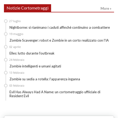
Notizie Cortometraggi
More »
27
luglio
Nightborne: si rianimano i caduti affinchè continuino a combattere
19
maggio
Zombie Scavenger: robot e Zombie in un corto realizzato con l'IA
02
aprile
Elles: lutto durante l'outbreak
24
febbraio
Zombie intelligenti e umani agitati
13
febbraio
Zombie su sedia a rotella: l'apparenza inganna
03
febbraio
Evil Has Always Had A Name: un cortometraggio uffiiciale di
Resident Evil