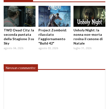
TWD Dead City: la
Project Zomboid:
Unholy Night: la
seconda puntata
rilasciato
nonna non-morta
della Stagione 3 su
l'aggiornamento
rovina il cenone di
Sky
"Build 42"
Natale
agosto 04, 2026
agosto 03, 2026
luglio 31, 2026
Nessun commento: