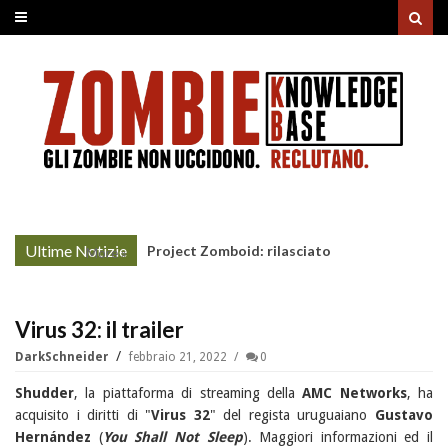
Ultime Notizie
Project Zomboid: rilasciato
More »
l'aggiornamento "Build 42"
Virus 32: il trailer
DarkSchneider
febbraio 21, 2022
0
Shudder
, la piattaforma di streaming della
AMC Networks
, ha
acquisito i diritti di "
Virus 32
" del regista uruguaiano
Gustavo
Hernández
(
You Shall Not Sleep
). Maggiori informazioni ed il