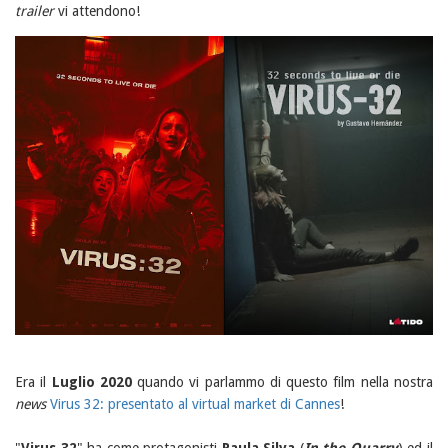
trailer
vi attendono!
Era il
Luglio 2020
quando vi parlammo di questo film nella nostra
news
Virus 32: presentato al virtual market di Cannes
!
"
Virus 32
" ha come protagonisti
Paula Silva
(
In the Quarry
) ed il