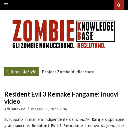
Ultime Notizie
Project Zomboid: rilasciato
More »
l'aggiornamento "Build 42"
Resident Evil 3 Remake Fangame: i nuovi
video
AdrianaZed
maggio 23, 2022
0
Sviluppato in maniera indipendente dal
modder
Ranj
e disponibile
gratuitamente,
Resident Evil 3 Remake
è il nuovo
fangame
che