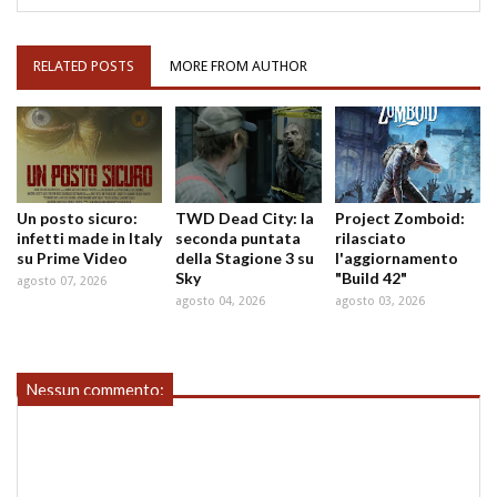
RELATED POSTS
MORE FROM AUTHOR
Un posto sicuro:
TWD Dead City: la
Project Zomboid:
infetti made in Italy
seconda puntata
rilasciato
su Prime Video
della Stagione 3 su
l'aggiornamento
Sky
"Build 42"
agosto 07, 2026
agosto 04, 2026
agosto 03, 2026
Nessun commento: