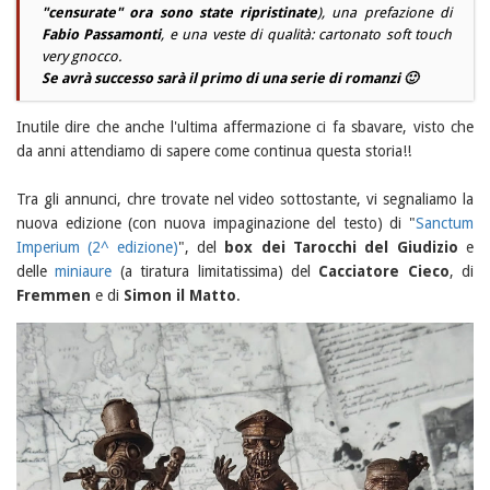
"censurate" ora sono state ripristinate
), una prefazione di
Fabio Passamonti
, e una veste di qualità: cartonato soft touch
very gnocco.
Se avrà successo sarà il primo di una serie di romanzi 🙂
Inutile dire che anche l'ultima affermazione ci fa sbavare, visto che
da anni attendiamo di sapere come continua questa storia!!
Tra gli annunci, chre trovate nel video sottostante, vi segnaliamo la
nuova edizione (con nuova impaginazione del testo) di "
Sanctum
Imperium (2^ edizione)
", del
box dei Tarocchi del Giudizio
e
delle
miniaure
(a tiratura limitatissima) del
Cacciatore Cieco
, di
Fremmen
e di
Simon il Matto
.