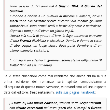
Sono passati dodici anni dal
6 Giugno 1944: il Giorno del
Giudizio!
Il mondo è ridotto a un cumulo di macerie e violenza, dove i
Morti
sono alla costante ricerca di carne viva, mentre gli ultimi
sopravvissuti sono ormai simili a bestie disperate e pericolose,
disposti a tutto pur di vivere un giorno in più.
Questa è la storia di quattro di loro, in fuga attraverso le rovine
di una
Francia
disabitata e silenziosa. Uomini e donne in cerca
di cibo, acqua, un luogo sicuro dove poter dormire e di un
ultimo, dannato, caricatore.
In omaggio un adesivo in gomma ultraresistente raffigurante "Il
Matto" (fino ad esaurimento)!
Se vi state chiedendo come mai riteniamo che anche chi ha la sua
prima edizione del romanzo sarà spinto compulsivamente
all'acquisto di questa nuova versione, vi rimandiamo ad una risposta
data dall'editore,
Serpentarium
,
sulla sua pagina Facebook
:
[Si tratta di] una
nuova edizione
, stavolta sotto
Serpentarium
,
con
alcune correzioni
nel testo (
parti che ai tempi ci furono