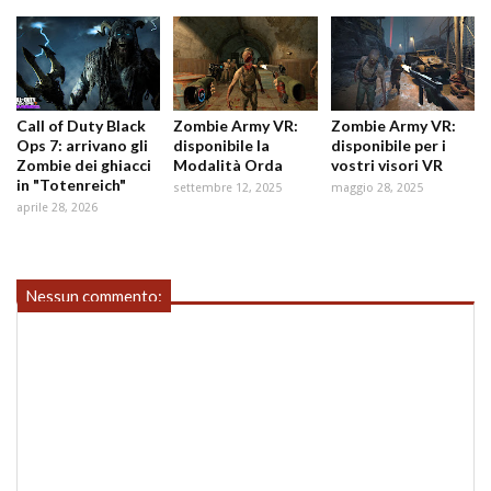
Call of Duty Black
Zombie Army VR:
Zombie Army VR:
Ops 7: arrivano gli
disponibile la
disponibile per i
Zombie dei ghiacci
Modalità Orda
vostri visori VR
in "Totenreich"
settembre 12, 2025
maggio 28, 2025
aprile 28, 2026
Nessun commento: