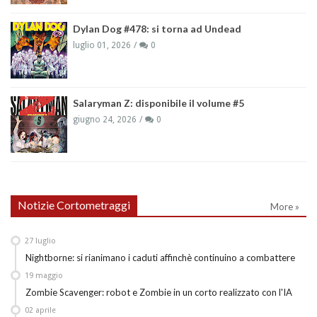
Dylan Dog #478: si torna ad Undead
luglio 01, 2026
0
Salaryman Z: disponibile il volume #5
giugno 24, 2026
0
Notizie Cortometraggi
More »
27
luglio
Nightborne: si rianimano i caduti affinchè continuino a combattere
19
maggio
Zombie Scavenger: robot e Zombie in un corto realizzato con l'IA
02
aprile