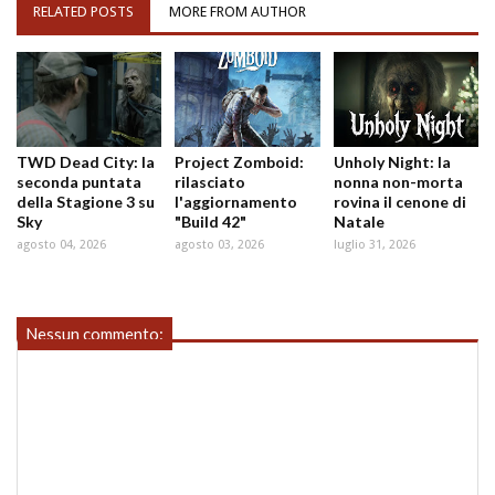
RELATED POSTS
MORE FROM AUTHOR
TWD Dead City: la
Project Zomboid:
Unholy Night: la
seconda puntata
rilasciato
nonna non-morta
della Stagione 3 su
l'aggiornamento
rovina il cenone di
Sky
"Build 42"
Natale
agosto 04, 2026
agosto 03, 2026
luglio 31, 2026
Nessun commento: