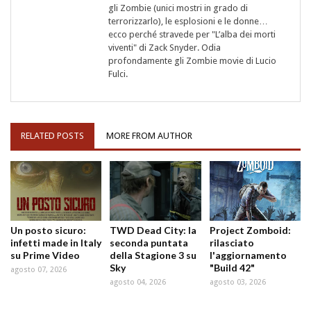
gli Zombie (unici mostri in grado di
terrorizzarlo), le esplosioni e le donne…
ecco perché stravede per "L’alba dei morti
viventi" di Zack Snyder. Odia
profondamente gli Zombie movie di Lucio
Fulci.
RELATED POSTS
MORE FROM AUTHOR
Un posto sicuro:
TWD Dead City: la
Project Zomboid:
infetti made in Italy
seconda puntata
rilasciato
su Prime Video
della Stagione 3 su
l'aggiornamento
Sky
"Build 42"
agosto 07, 2026
agosto 04, 2026
agosto 03, 2026