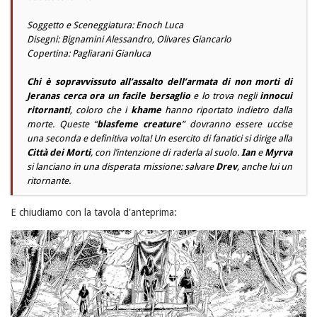
Soggetto e Sceneggiatura: Enoch Luca
Disegni: Bignamini Alessandro, Olivares Giancarlo
Copertina: Pagliarani Gianluca
Chi è sopravvissuto all’assalto dell’armata di non morti di
Jeranas cerca ora un facile bersaglio
e lo trova negli
innocui
ritornanti
, coloro che i
khame
hanno riportato indietro dalla
morte. Queste “
blasfeme creature
” dovranno essere uccise
una seconda e definitiva volta! Un esercito di fanatici si dirige alla
Città dei Morti
, con l’intenzione di raderla al suolo.
Ian
e
Myrva
si lanciano in una disperata missione: salvare
Drev
, anche lui un
ritornante.
E chiudiamo con la tavola d'anteprima: