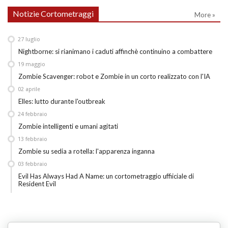
Notizie Cortometraggi
More »
27
luglio
Nightborne: si rianimano i caduti affinchè continuino a combattere
19
maggio
Zombie Scavenger: robot e Zombie in un corto realizzato con l'IA
02
aprile
Elles: lutto durante l'outbreak
24
febbraio
Zombie intelligenti e umani agitati
13
febbraio
Zombie su sedia a rotella: l'apparenza inganna
03
febbraio
Evil Has Always Had A Name: un cortometraggio uffiiciale di
Resident Evil