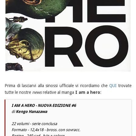
Prima di lasciarvi alla sinossi ufficiale vi ricordiamo che
QUI
trovate
tutte le nostre
news
relative al manga
I am a hero
:
I AM A HERO - NUOVA EDIZIONE #6
di
Kengo Hanazawa
22 volumi - serie conclusa
Formato - 12,4x18 - bross. con sovracc.
Pagine - 240 cad., b/n + colore