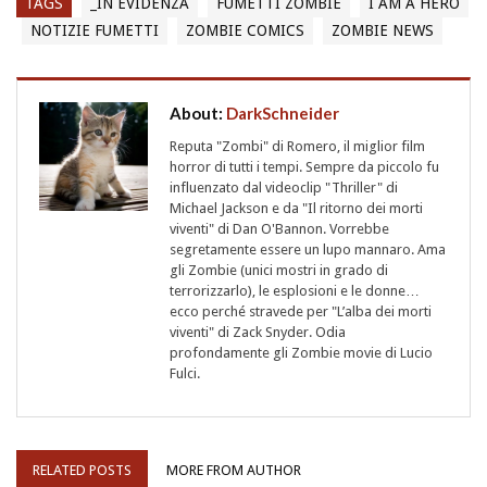
TAGS
_IN EVIDENZA
FUMETTI ZOMBIE
I AM A HERO
NOTIZIE FUMETTI
ZOMBIE COMICS
ZOMBIE NEWS
About:
DarkSchneider
Reputa "Zombi" di Romero, il miglior film
horror di tutti i tempi. Sempre da piccolo fu
influenzato dal videoclip "Thriller" di
Michael Jackson e da "Il ritorno dei morti
viventi" di Dan O'Bannon. Vorrebbe
segretamente essere un lupo mannaro. Ama
gli Zombie (unici mostri in grado di
terrorizzarlo), le esplosioni e le donne…
ecco perché stravede per "L’alba dei morti
viventi" di Zack Snyder. Odia
profondamente gli Zombie movie di Lucio
Fulci.
RELATED POSTS
MORE FROM AUTHOR