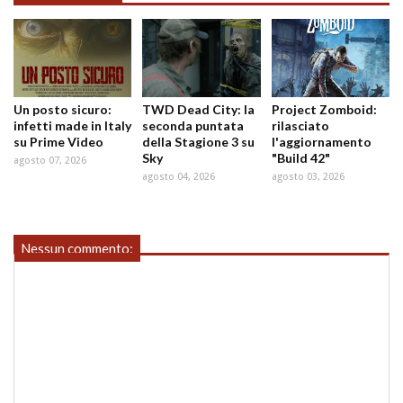
Un posto sicuro:
TWD Dead City: la
Project Zomboid:
infetti made in Italy
seconda puntata
rilasciato
su Prime Video
della Stagione 3 su
l'aggiornamento
Sky
"Build 42"
agosto 07, 2026
agosto 04, 2026
agosto 03, 2026
Nessun commento: