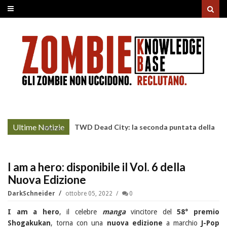
Ultime Notizie
TWD Dead City: la seconda puntata della
More »
Stagione 3 su Sky
I am a hero: disponibile il Vol. 6 della
Nuova Edizione
DarkSchneider
ottobre 05, 2022
0
I am a hero
, il celebre
manga
vincitore del
58° premio
Shogakukan
, torna con una
nuova edizione
a marchio
J-Pop